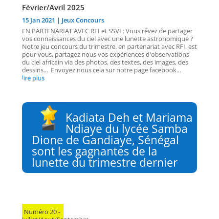
Février/Avril 2025
15 Jan 2021
|
Jeux Concours
EN PARTENARIAT AVEC RFI et SSVI : Vous rêvez de partager
vos connaissances du ciel avec une lunette astronomique ?
Notre jeu concours du trimestre, en partenariat avec RFI, est
pour vous, partagez nous vos expériences d'observations
du ciel africain via des photos, des textes, des images, des
dessins... Envoyez nous cela sur notre page facebook...
lire plus
Kadiata Deh et Mariama
Ndiaye du lycée Samba
Dione de Gandiaye, Sénégal
sont les gagnantes de
la
lunette du trimestre dernier
Numéro 20 -