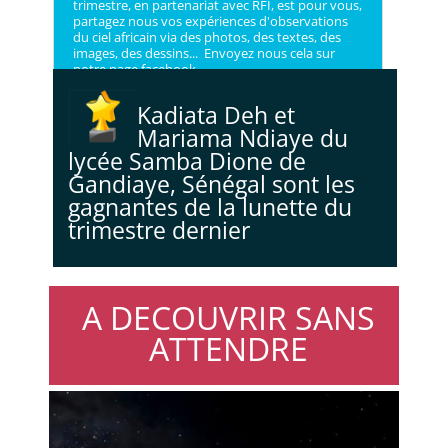
trimestre, en partenariat avec RFI, est pour vous,
partagez nous vos expériences d'observations
du ciel africain via des photos, des textes, des
images, des dessins... Envoyez nous cela sur
notre page facebook...
Kadiata Deh et
Mariama Ndiaye du
lycée Samba Dione de
Gandiaye, Sénégal sont les
gagnantes de
la lunette du
trimestre dernier
A DECOUVRIR SANS
ATTENDRE