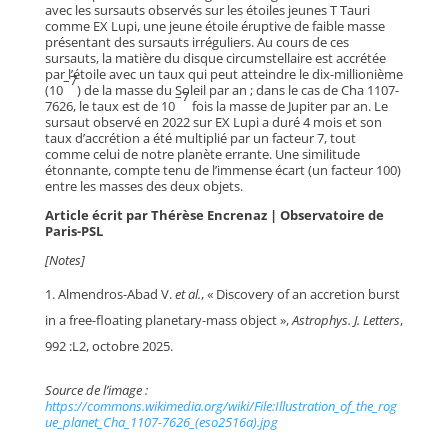
avec les sursauts observés sur les étoiles jeunes T Tauri
comme EX Lupi, une jeune étoile éruptive de faible masse
présentant des sursauts irréguliers. Au cours de ces
sursauts, la matière du disque circumstellaire est accrétée
par l’étoile avec un taux qui peut atteindre le dix-millionième
–7
(10
) de la masse du Soleil par an ; dans le cas de Cha 1107-
–7
7626, le taux est de 10
fois la masse de Jupiter par an. Le
sursaut observé en 2022 sur EX Lupi a duré 4 mois et son
taux d’accrétion a été multiplié par un facteur 7, tout
comme celui de notre planète errante. Une similitude
étonnante, compte tenu de l’immense écart (un facteur 100)
entre les masses des deux objets.
Article écrit par Thérèse Encrenaz |
Observatoire de
Paris-PSL
[Notes]
Almendros-Abad V.
et al.
, « Discovery of an accretion burst
in a free-floating planetary-mass object »,
Astrophys. J. Letters
,
992 :L2, octobre 2025.
Source de l’image :
https://commons.wikimedia.org/wiki/File:Illustration_of_the_rog
ue_planet_Cha_1107-7626_(eso2516a).jpg