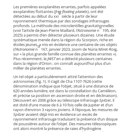
Les premières exoplanètes errantes, parfois appelées
exoplanètes flottantes (
free floating planets
), ont été
e
détectées au début du xxi
siècle à partir de leur
rayonnement thermique par des sondages infrarouges
profonds. La méthode des microlentilles gravitationnelles
o
(voir l’article de Jean-Pierre Maillard,
l’Astronomie
n
195, été
2025) a permis d’en détecter plusieurs dizaines. Une étude
systématique menée dans la région du Scorpion, riche en
étoiles jeunes, a mis en évidence une centaine de ces objets
o
(
l’Astronomie
n
167, janvier 2023, zoom de Núria Miret-Roig,
sur « la plus grande famille connue des planètes errantes »).
Plus récemment, le
JWST
en a détecté plusieurs centaines
dans la région d’Orion ; on connaît aujourd’hui plus d’un
millier de planètes errantes.
Un tel objet a particulièrement attiré l’attention des
astronomes (fig. 1). Il s’agit de Cha 1107-7626 (cette
dénomination indique que l’objet, situé à une distance de
620 années-lumière, est dans la constellation du Caméléon,
et précise sa position en ascension droite et en déclinaison).
Découvert en 2006 grâce au télescope infrarouge
Spitzer,
il
est doté d’une masse de 6 à 10 fois celle de Jupiter et d’un
rayon d’environ 3 rayons joviens. À l’époque, les mesures de
Spitzer
avaient déjà mis en évidence un excès de
rayonnement infrarouge traduisant la présence d’un disque
de poussières autour de l’objet. Des mesures télescopiques
ont alors montré la présence de raies d’hydrogène