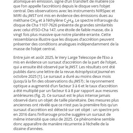
atomique en émission, signe d’un transfert de matière (ce
que l’on appelle l’accrétion) depuis le disque vers l’objet
central. Des observations avec les instruments NIRSpec et
MIRI du
JWST
ont mis en évidence des émissions dues au
méthane CH
et à l’éthylène C
H
. Le spectre infrarouge du
4
2
4
disque de Cha 1107-7626 présente de grandes similarités
avec celui d’ISO-Cha 147, une étoile de faible masse, dix à
vingt fois plus massive que notre planète errante. Cette
ressemblance illustre que les disques d’accrétion peuvent
présenter des conditions analogues indépendamment de la
masse de l’objet central.
Entre juin et août 2025, le Very Large Telescope de l’Eso a
mis en évidence un sursaut d’accrétion de la part de l’objet,
qui a ensuite été observé par le
JWST
. Les résultats ont été
publiés dans une lettre de la revue
Astrophysical Journal
en
octobre 2025 [1]. Le sursaut a duré au moins deux mois
(jusqu’à la fin des observations du
JWST
) ; le rayonnement
optique a augmenté d’un facteur 3 à 6 et le taux d’accrétion
a été multiplié par un facteur 6 à 8 par rapport aux mesures
antérieures (fig. 2). Ce sursaut est le plus intense jamais
observé dans un objet de taille planétaire. Des mesures plus
anciennes ont révélé que ce n’est pas la première fois qu’un
sursaut d’accrétion est détecté sur cet objet : un spectre pris
en 2016 dans l’infrarouge proche suggère un sursaut de
même intensité que celui de 2025. Ce phénomène semble
donc apparaître de manière récurrente à l’échelle de la
dizaine d’années.