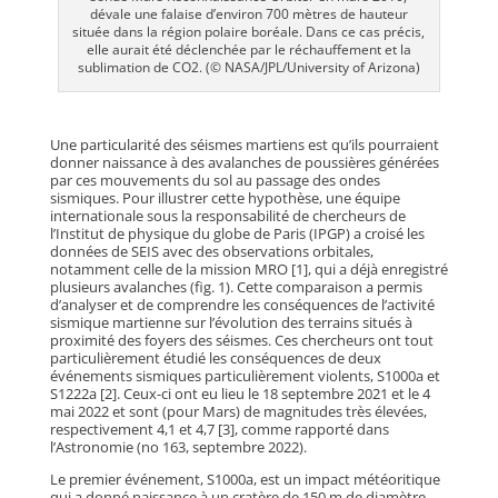
dévale une falaise d’environ 700 mètres de hauteur
située dans la région polaire boréale. Dans ce cas précis,
elle aurait été déclenchée par le réchauffement et la
sublimation de CO2. (© NASA/JPL/University of Arizona)
Une particularité des séismes martiens est qu’ils pourraient
donner naissance à des avalanches de poussières générées
par ces mouvements du sol au passage des ondes
sismiques. Pour illustrer cette hypothèse, une équipe
internationale sous la responsabilité de chercheurs de
l’Institut de physique du globe de Paris (IPGP) a croisé les
données de SEIS avec des observations orbitales,
notamment celle de la mission MRO [1], qui a déjà enregistré
plusieurs avalanches (fig. 1). Cette comparaison a permis
d’analyser et de comprendre les conséquences de l’activité
sismique martienne sur l’évolution des terrains situés à
proximité des foyers des séismes. Ces chercheurs ont tout
particulièrement étudié les conséquences de deux
événements sismiques particulièrement violents, S1000a et
S1222a [2]. Ceux-ci ont eu lieu le 18 septembre 2021 et le 4
mai 2022 et sont (pour Mars) de magnitudes très élevées,
respectivement 4,1 et 4,7 [3], comme rapporté dans
l’Astronomie (no 163, septembre 2022).
Le premier événement, S1000a, est un impact météoritique
qui a donné naissance à un cratère de 150 m de diamètre.