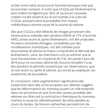
Le lien entre cette structure et l’activité sismique n’est pas
encore bien compris. À noter que S1222a est l’événement le
plus violent enregistré par SEIS, et qu’aucun nouveau
cratère n’a été observé sur le sol martien à la suite de
S1222a, excluant ainsi la possibilité d’un impact
météoritique comme cause de la source du séisme.
Dès que S1222a a été détecté, les images provenant des
observations orbitales des caméras HiRISE et CTX à bord de
MRO, prises avant et après l’événement, ont été analysées.
Plusieurs centaines d’images, complétées par des
modélisations statistiques, ont été utilisées pour
documenter le séisme et mieux comprendre le déroulé des
événements ; ainsi, les chercheurs ont pu estimer que le
taux d’avalanches, en moyenne de 3 %, est passé à plus de
40 % pour ce nouveau séisme [4]. Aucune tempête n’a eu
lieu pendant la période couverte par ces observations, que
ce soit avant ou après le séisme, qui aurait pu expliquer ces
avalanches de poussières.
En conclusion, cette augmentation significative des
avalanches dans des zones propices aux séismes suggère
que les déformations du manteau jouent un rôle essentiel
dans ces processus et que l’une des causes possibles des
séismes sur Mars est la contraction thermique du manteau
martien à cause du refroidissement de cette planète au
cours du temps. De futures recherches permettront de