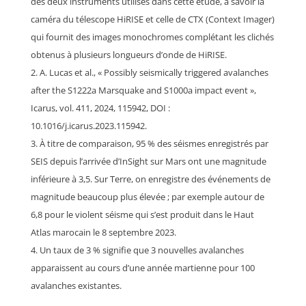
des deux instruments utilisés dans cette étude, à savoir la
caméra du télescope HiRISE et celle de CTX (Context Imager)
qui fournit des images monochromes complétant les clichés
obtenus à plusieurs longueurs d’onde de HiRISE.
A. Lucas et al., « Possibly seismically triggered avalanches
after the S1222a Marsquake and S1000a impact event »,
Icarus, vol. 411, 2024, 115942, DOI :
10.1016/j.icarus.2023.115942.
À titre de comparaison, 95 % des séismes enregistrés par
SEIS depuis l’arrivée d’InSight sur Mars ont une magnitude
inférieure à 3,5. Sur Terre, on enregistre des événements de
magnitude beaucoup plus élevée ; par exemple autour de
6,8 pour le violent séisme qui s’est produit dans le Haut
Atlas marocain le 8 septembre 2023.
Un taux de 3 % signifie que 3 nouvelles avalanches
apparaissent au cours d’une année martienne pour 100
avalanches existantes.