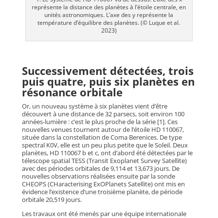
représente la distance des planètes à l’étoile centrale, en
unités astronomiques. L’axe des y représente la
température d’équilibre des planètes. (© Luque et al.
2023)
Successivement détectées, trois
puis quatre, puis six planètes en
résonance orbitale
Or, un nouveau système à six planètes vient d’être
découvert à une distance de 32 parsecs, soit environ 100
années-lumière : c’est le plus proche de la série [1]. Ces
nouvelles venues tournent autour de l’étoile HD 110067,
située dans la constellation de Coma Berenices. De type
spectral K0V, elle est un peu plus petite que le Soleil. Deux
planètes, HD 110067 b et c, ont d’abord été détectées par le
télescope spatial TESS (Transit Exoplanet Survey Satellite)
avec des périodes orbitales de 9,114 et 13,673 jours. De
nouvelles observations réalisées ensuite par la sonde
CHEOPS (CHaracterising ExOPlanets Satellite) ont mis en
évidence l’existence d’une troisième planète, de période
orbitale 20,519 jours.
Les travaux ont été menés par une équipe internationale