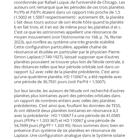
coordonnée par Rafael Luque, de l’université de Chicago. Les
auteurs ont remarqué que les périodes de ces trois planètes
Pc/Pb et Pd/Pc étaient dans un rapport très proche de 1,5
(1,5002 et 1,5007 respectivement) : autrement dit, la planète
c fait deux tours autour de son étoile hôte quand la planète
b en fait trois, et il en est de même pour les planètes d et c.
C’est ce que les astronomes appellent une résonance de
moyen mouvement (voir l’Astronomie no 168, p. 76, février
2023), qui confère au système une très grande stabilité.
Cette configuration particulière, appelée chaîne de
résonance et étudiée en particulier par le physicien Pierre-
Simon Laplace (1749-1927), laissait supposer que d’autres
planètes pouvaient se trouver plus loin de l’étoile centrale, à
des distances telles que leur période orbitale soit dans un
rapport 3,2 avec celle de la planète précédente. C’est ainsi
qu’une quatrième planète, HD 110067 e, a été repérée avec
une période de 30,7931 jours (soit Pe/Pd = 1,5007).
Sur leur lancée, les auteurs de l’étude ont recherché d’autres
planètes plus lointaines ayant des périodes orbitales dans
un rapport de nombres entiers avec celles des planètes
précédentes. C’est ainsi que, fouillant les données de TESS,
ils ont détecté deux planètes lointaines en résonance 4,3
avec la précédente : HD 110067 f a une période de 41,0585
jours (Pf/Pe = 1,333 367) et HD 110067 g une période de
54,7699 jours (Pg/Pf = 1,333 95). Nous sommes donc bien en
présence d’un système de six planètes en résonance de
Laplace. Une configuration analogue dans le Système solaire