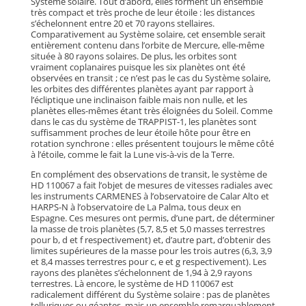
Système solaire. Tout d’abord, elles forment un ensemble
très compact et très proche de leur étoile : les distances
s’échelonnent entre 20 et 70 rayons stellaires.
Comparativement au Système solaire, cet ensemble serait
entièrement contenu dans l’orbite de Mercure, elle-même
située à 80 rayons solaires. De plus, les orbites sont
vraiment coplanaires puisque les six planètes ont été
observées en transit ; ce n’est pas le cas du Système solaire,
les orbites des différentes planètes ayant par rapport à
l’écliptique une inclinaison faible mais non nulle, et les
planètes elles-mêmes étant très éloignées du Soleil. Comme
dans le cas du système de TRAPPIST-1, les planètes sont
suffisamment proches de leur étoile hôte pour être en
rotation synchrone : elles présentent toujours le même côté
à l’étoile, comme le fait la Lune vis-à-vis de la Terre.
En complément des observations de transit, le système de
HD 110067 a fait l’objet de mesures de vitesses radiales avec
les instruments CARMENES à l’observatoire de Calar Alto et
HARPS-N à l’observatoire de La Palma, tous deux en
Espagne. Ces mesures ont permis, d’une part, de déterminer
la masse de trois planètes (5,7, 8,5 et 5,0 masses terrestres
pour b, d et f respectivement) et, d’autre part, d’obtenir des
limites supérieures de la masse pour les trois autres (6,3, 3,9
et 8,4 masses terrestres pour c, e et g respectivement). Les
rayons des planètes s’échelonnent de 1,94 à 2,9 rayons
terrestres. Là encore, le système de HD 110067 est
radicalement différent du Système solaire : pas de planètes
telluriques ou géantes, mais un ensemble remarquablement