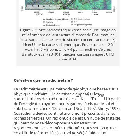
Figure 2 : Carte radiométrique combinée à une image en
relief ombrée de la structure d’impact de Bosumtwi, et
localisation des mesures in situ des concentrations en K,
Th et U sur la carte radiométrique. Potassium : 0 – 2,5
wt%, Th : 0 – 9 ppm, U : 0 – 4 ppm, modifiée d’après
Baratoux et al. (2019) Projection cartographique : UTM
zone 30 N.
Qu’est-ce que la radiométrie ?
La radiométrie est une méthode géophysique basée sur la
physique nucléaire. Elle consiste à quantifier les
40
232
238
concentrations des radionucléides
K,
Th,
U à partir
de l’énergie des rayonnements gamma émis par le sol et le
substratum rocheux (Dickson and Scott, 1997; Minty, 1997).
Ces radionucléides sont naturellement présents dans les
roches terrestres. Un radionucléide est un nucléide instable,
qui peut donc se décomposer en émettant un
rayonnement. Les données radiométriques sont acquises
en altitude (aéroportées), au sol (
in situ
) à l’aide d’un