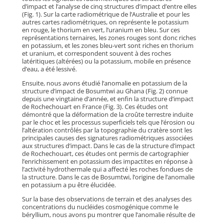
d’impact et l’analyse de cinq structures d’impact d’entre elles
(Fig. 1). Sur la carte radiométrique de l’Australie et pour les
autres cartes radiométriques, on représente le potassium
en rouge, le thorium en vert, l’uranium en bleu. Sur ces
représentations ternaires, les zones rouges sont donc riches
en potassium, et les zones bleu-vert sont riches en thorium
et uranium, et correspondent souvent à des roches
latéritiques (altérées) ou la potassium, mobile en présence
d’eau, a été lessivé.
Ensuite, nous avons étudié l’anomalie en potassium de la
structure d’impact de Bosumtwi au Ghana (Fig. 2) connue
depuis une vingtaine d’année, et enfin la structure d’impact
de Rochechouart en France (Fig. 3). Ces études ont
démontré que la déformation de la croûte terrestre induite
par le choc et les processus superficiels tels que l’érosion ou
l’altération contrôlés par la topographie du cratère sont les
principales causes des signatures radiométriques associées
aux structures d’impact. Dans le cas de la structure d’impact
de Rochechouart, ces études ont permis de cartographier
l’enrichissement en potassium des impactites en réponse à
l’activité hydrothermale qui a affecté les roches fondues de
la structure. Dans le cas de Bosumtwi, l’origine de l’anomalie
en potassium a pu être élucidée.
Sur la base des observations de terrain et des analyses des
concentrations du nucléides cosmogénique comme le
béryllium, nous avons pu montrer que l’anomalie résulte de