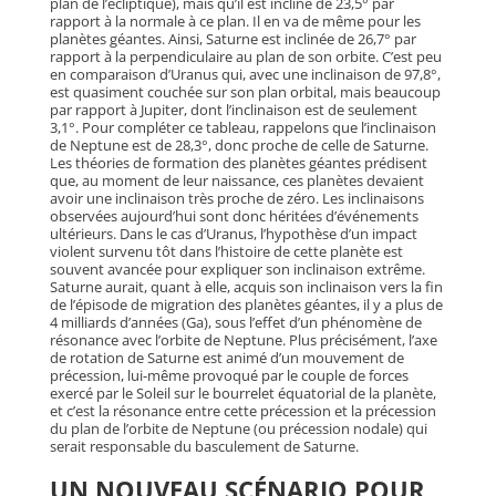
plan de l’écliptique), mais qu’il est incliné de 23,5° par
rapport à la normale à ce plan. Il en va de même pour les
planètes géantes. Ainsi, Saturne est inclinée de 26,7° par
rapport à la perpendiculaire au plan de son orbite. C’est peu
en comparaison d’Uranus qui, avec une inclinaison de 97,8°,
est quasiment couchée sur son plan orbital, mais beaucoup
par rapport à Jupiter, dont l’inclinaison est de seulement
3,1°. Pour compléter ce tableau, rappelons que l’inclinaison
de Neptune est de 28,3°, donc proche de celle de Saturne.
Les théories de formation des planètes géantes prédisent
que, au moment de leur naissance, ces planètes devaient
avoir une inclinaison très proche de zéro. Les inclinaisons
observées aujourd’hui sont donc héritées d’événements
ultérieurs. Dans le cas d’Uranus, l’hypothèse d’un impact
violent survenu tôt dans l’histoire de cette planète est
souvent avancée pour expliquer son inclinaison extrême.
Saturne aurait, quant à elle, acquis son inclinaison vers la fin
de l’épisode de migration des planètes géantes, il y a plus de
4 milliards d’années (Ga), sous l’effet d’un phénomène de
résonance avec l’orbite de Neptune. Plus précisément, l’axe
de rotation de Saturne est animé d’un mouvement de
précession, lui-même provoqué par le couple de forces
exercé par le Soleil sur le bourrelet équatorial de la planète,
et c’est la résonance entre cette précession et la précession
du plan de l’orbite de Neptune (ou précession nodale) qui
serait responsable du basculement de Saturne.
UN NOUVEAU SCÉNARIO POUR