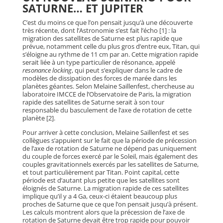
SATURNE… ET JUPITER
C’est du moins ce que l’on pensait jusqu’à une découverte
très récente, dont l’Astronomie s’est fait l’écho [1] : la
migration des satellites de Saturne est plus rapide que
prévue, notamment celle du plus gros d’entre eux, Titan, qui
s’éloigne au rythme de 11 cm par an. Cette migration rapide
serait liée à un type particulier de résonance, appelé
resonance locking
, qui peut s’expliquer dans le cadre de
modèles de dissipation des forces de marée dans les
planètes géantes. Selon Melaine Saillenfest, chercheuse au
laboratoire IMCCE de l’Observatoire de Paris, la migration
rapide des satellites de Saturne serait à son tour
responsable du basculement de l’axe de rotation de cette
planète [2].
Pour arriver à cette conclusion, Melaine Saillenfest et ses
collègues s’appuient sur le fait que la période de précession
de l’axe de rotation de Saturne ne dépend pas uniquement
du couple de forces exercé par le Soleil, mais également des
couples gravitationnels exercés par les satellites de Saturne,
et tout particulièrement par Titan. Point capital, cette
période est d’autant plus petite que les satellites sont
éloignés de Saturne. La migration rapide de ces satellites
implique qu’il y a 4 Ga, ceux-ci étaient beaucoup plus
proches de Saturne que ce que l’on pensait jusqu’à présent.
Les calculs montrent alors que la précession de l’axe de
rotation de Saturne devait être trop rapide pour pouvoir