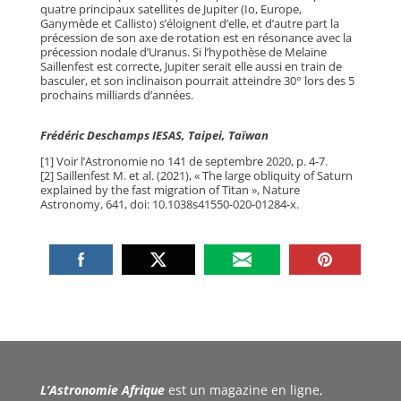
quatre principaux satellites de Jupiter (Io, Europe,
Ganymède et Callisto) s’éloignent d’elle, et d’autre part la
précession de son axe de rotation est en résonance avec la
précession nodale d’Uranus. Si l’hypothèse de Melaine
Saillenfest est correcte, Jupiter serait elle aussi en train de
basculer, et son inclinaison pourrait atteindre 30° lors des 5
prochains milliards d’années.
Frédéric Deschamps IESAS, Taipei, Taïwan
[1] Voir l’Astronomie no 141 de septembre 2020, p. 4-7.
[2] Saillenfest M. et al. (2021), « The large obliquity of Saturn
explained by the fast migration of Titan », Nature
Astronomy, 641, doi: 10.1038s41550-020-01284-x.
L’Astronomie Afrique
est un magazine en ligne,