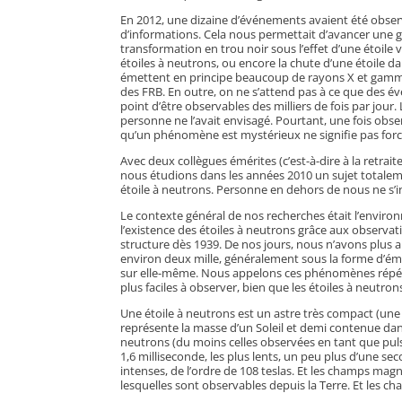
En 2012, une dizaine d’événements avaient été observé
d’informations. Cela nous permettait d’avancer une gr
transformation en trou noir sous l’effet d’une étoile 
étoiles à neutrons, ou encore la chute d’une étoile d
émettent en principe beaucoup de rayons X et gamma
des FRB. En outre, on ne s’attend pas à ce que des é
point d’être observables des milliers de fois par jou
personne ne l’avait envisagé. Pourtant, une fois obser
qu’un phénomène est mystérieux ne signifie pas forcé
Avec deux collègues émérites (c’est-à-dire à la retrai
nous étudions dans les années 2010 un sujet totalemen
étoile à neutrons. Personne en dehors de nous ne s’i
Le contexte général de nos recherches était l’enviro
l’existence des étoiles à neutrons grâce aux observat
structure dès 1939. De nos jours, nous n’avons plus a
environ deux mille, généralement sous la forme d’émis
sur elle-même. Nous appelons ces phénomènes répétiti
plus faciles à observer, bien que les étoiles à neutro
Une étoile à neutrons est un astre très compact (une
représente la masse d’un Soleil et demi contenue dan
neutrons (du moins celles observées en tant que pulsa
1,6 milliseconde, les plus lents, un peu plus d’une se
intenses, de l’ordre de 108 teslas. Et les champs mag
lesquelles sont observables depuis la Terre. Et les c