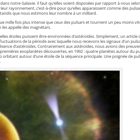
s dans notre Galaxie. Il faut qu’elles soient disposées par rapport à nous selo
 leur rayonnement, c’est-à-dire pour qu’elles apparaissent comme des pulsar
 tandis que nous estimons leur nombre à un milliard.
 mille fois plus intense que ceux des pulsars et tournent un peu moins vit
n les appelle des magnétars.
les étoiles puissent être environnées d’astéroïdes. Simplement, un article 
uctuations de la période avec laquelle nous recevons les signaux d’un puls
 présence d’astéroïdes. Contrairement aux astéroïdes, nous avions des preuve
s premières exoplanètes découvertes, en 1992 : quatre planètes autour du pu
 orbitant autour d’une étoile de la séquence principale. Une poignée de pul
.