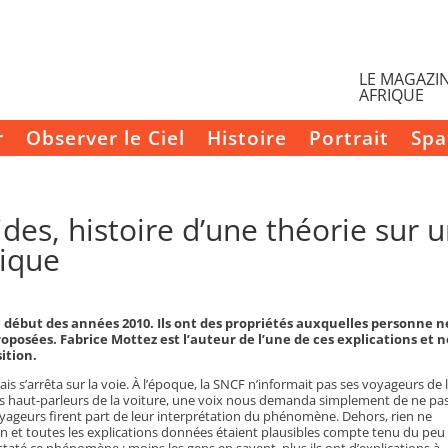
LE MAGAZIN
AFRIQUE
r
Observer le Ciel
Histoire
Portrait
Spa
des, histoire d’une théorie sur 
ique
u début des années 2010. Ils ont des propriétés auxquelles personne n
proposées. Fabrice Mottez est l’auteur de l’une de ces explications et 
ition.
is s’arrêta sur la voie. À l’époque, la SNCF n’informait pas ses voyageurs de 
es haut-parleurs de la voiture, une voix nous demanda simplement de ne pa
voyageurs firent part de leur interprétation du phénomène. Dehors, rien ne
n et toutes les explications données étaient plausibles compte tenu du peu
até ce phénomène : moins les gens en savent, plus ils ont d’explications à