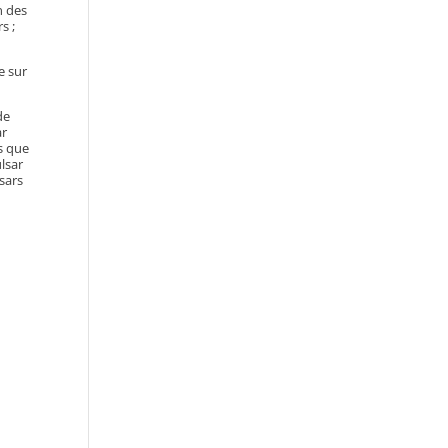
n des
s ;
e sur
de
ar
s que
lsar
sars