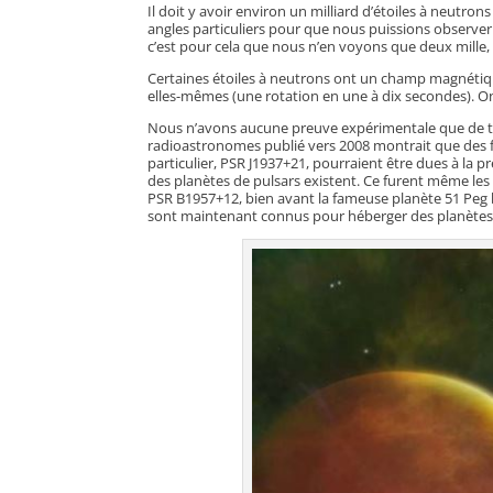
Il doit y avoir environ un milliard d’étoiles à neutron
angles particuliers pour que nous puissions observer
c’est pour cela que nous n’en voyons que deux mille,
Certaines étoiles à neutrons ont un champ magnétique
elles-mêmes (une rotation en une à dix secondes). O
Nous n’avons aucune preuve expérimentale que de tel
radioastronomes publié vers 2008 montrait que des fl
particulier, PSR J1937+21, pourraient être dues à la
des planètes de pulsars existent. Ce furent même le
PSR B1957+12, bien avant la fameuse planète 51 Peg b
sont maintenant connus pour héberger des planètes