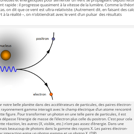
mbreuses et énergétiques pour alimenter un vent se propageant depuis l’étoi
t rapide : il progresse quasiment à la vitesse de la lumière. Comme la théor
as, on dit que ce vent est ultra-relativiste. (Autrement dit, en faisant des cal
 la réalité –, on n’obtiendrait avec le vent d’un pulsar des résultats
r notre belle planète dans des accélérateurs de particules, des paires électron-
de rayonnement gamma interagit avec le champ électrique d’un atome rencontré
ette figure. Pour transformer un photon en une telle paire de particules, il est
dépasse l’énergie de masse de l’électron plus celle du positron. C’est pour cela
réaction, les autres (X, visible, etc.) n’ont pas assez d’énergie. Dans une
 mais beaucoup de photons dans la gamme des rayons X. Les paires électron-
par interaction entre un photon gamma et un photon X. (DR)