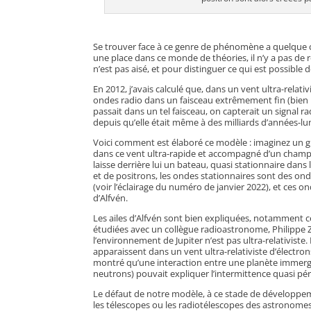
Se trouver face à ce genre de phénomène a quelque c
une place dans ce monde de théories, il n’y a pas de rou
n’est pas aisé, et pour distinguer ce qui est possible 
En 2012, j’avais calculé que, dans un vent ultra-relat
ondes radio dans un faisceau extrêmement fin (bien plu
passait dans un tel faisceau, on capterait un signal r
depuis qu’elle était même à des milliards d’années-lu
Voici comment est élaboré ce modèle : imaginez un gro
dans ce vent ultra-rapide et accompagné d’un champ ma
laisse derrière lui un bateau, quasi stationnaire dans
et de positrons, les ondes stationnaires sont des o
(voir l’éclairage du numéro de janvier 2022), et ces o
d’Alfvén.
Les ailes d’Alfvén sont bien expliquées, notamment cel
étudiées avec un collègue radioastronome, Philippe Z
l’environnement de Jupiter n’est pas ultra-relativist
apparaissent dans un vent ultra-relativiste d’électro
montré qu’une interaction entre une planète immergée
neutrons) pouvait expliquer l’intermittence quasi pér
Le défaut de notre modèle, à ce stade de développe
les télescopes ou les radiotélescopes des astronome