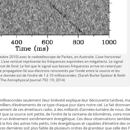
obre 2010) avec le radiotélescope de Parkes, en Australie. L’axe horizontal
 L’axe vertical représente les fréquences exprimées en mégahertz. Le signal
ruit de fond. Le fait que le signal aux basses fréquences arrive en retard par
 propagation lié aux électrons rencontrés par l’onde entre la source et les
e donnée est de l’ordre de 1 à 10 millisecondes. (Sarah Burke-Spolaor & Keith
 The Astrophysical Journal 792 :19, 2014)
illisecondes seulement (leur brièveté explique leur découverte tardive), mai
milliers d’événements de ce type chaque jour dans notre ciel. Le fait étonnan
gnement de ces émetteurs radio, à des milliards d’années-lumière de nous. D
 que sa source soit petite, de l’ordre de la centaine de kilomètres, voire moi
a priori un événement extrêmement énergétique. Ces deux observations semble
 la fois des astres très petits, très énergétiques et capables d’émettre des 
ces dernières soit plus faible de plusieurs ordres de grandeur que celle des 