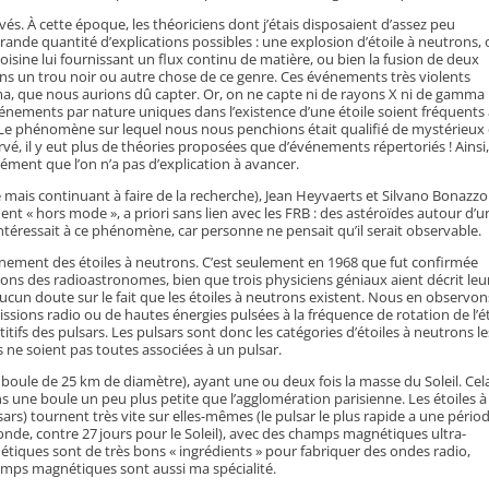
s. À cette époque, les théoriciens dont j’étais disposaient d’assez peu
ande quantité d’explications possibles : une explosion d’étoile à neutrons, 
voisine lui fournissant un flux continu de matière, ou bien la fusion de deux
ans un trou noir ou autre chose de ce genre. Ces événements très violents
, que nous aurions dû capter. Or, on ne capte ni de rayons X ni de gamma 
vénements par nature uniques dans l’existence d’une étoile soient fréquents
r. Le phénomène sur lequel nous nous penchions était qualifié de mystérieux 
vé, il y eut plus de théories proposées que d’événements répertoriés ! Ainsi,
ment que l’on n’a pas d’explication à avancer.
te mais continuant à faire de la recherche), Jean Heyvaerts et Silvano Bonazzo
t « hors mode », a priori sans lien avec les FRB : des astéroïdes autour d’u
ntéressait à ce phénomène, car personne ne pensait qu’il serait observable.
nnement des étoiles à neutrons. C’est seulement en 1968 que fut confirmée
ions des radioastronomes, bien que trois physiciens géniaux aient décrit leu
ucun doute sur le fait que les étoiles à neutrons existent. Nous en observon
sions radio ou de hautes énergies pulsées à la fréquence de rotation de l’ét
fs des pulsars. Les pulsars sont donc les catégories d’étoiles à neutrons le
ns ne soient pas toutes associées à un pulsar.
 boule de 25 km de diamètre), ayant une ou deux fois la masse du Soleil. Cel
s une boule un peu plus petite que l’agglomération parisienne. Les étoiles à
rs) tournent très vite sur elles-mêmes (le pulsar le plus rapide a une pério
conde, contre 27 jours pour le Soleil), avec des champs magnétiques ultra-
nétiques sont de très bons « ingrédients » pour fabriquer des ondes radio,
hamps magnétiques sont aussi ma spécialité.