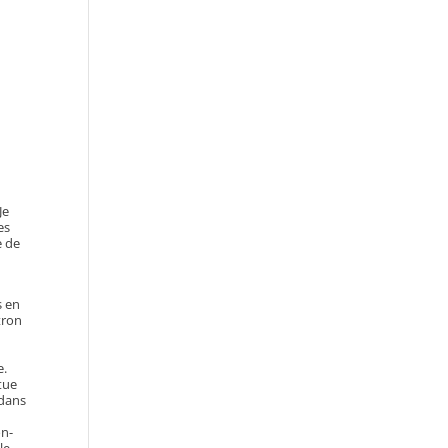
Je
es
e de
s en
tron
e.
tue
 dans
on-