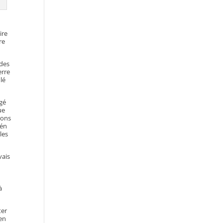
ire
re
 des
erre
lé
rgé
ue
rons
vén
les
vais
i
à
ter
 en