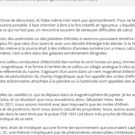
hose de déroutant, et l’idée même n’en vient pas spontanément. Pour se fa
tine possible. Il faut chercher à être à la fois créatifs et rigoureux. L’équilib
de ce qui ne l’est pas, on rencontre souvent de sérieuses difficultés de calcul.
iviste, des astéroïdes ou des planètes d’étoiles à neutrons pouvaient émettre
s fin que celui d’un laser) et avec une densité d’énergie très élevée. Si la T
adio même si la source était à des millions d’années-lumière (on a mieux calcu
mière), c’est-à-dire dans des galaxies extrêmement éloignées.
s caillou conducteur d’électricité (les roches le sont toutes un peu), imme
gnétique. Il se forme à l’arrière de ce caillou un sillage analogue à celui q
 le référentiel du navire. S’agissant d’un astre dans un vent magnétisé d’élect
ndes de perturbation du champ magnétique, que l’on appelle des ondes d’Alf
ndes stationnaires attachées à la planète ou à l’astéroïde sont appelées des ai
les du satellite Io, qui se déplace dans la magnétosphère de Jupiter. Je les a
arka, et un étudiant que nous encadrions alors, Sébastien Hess. Mais
e. En 2011, nous avions montré avec Jean Heyvaerts que les ondes d’Alfvén
ns et de positrons, dont nous avions calculé les propriétés. Nous avions auss
 dans le vent émis par le pulsar PSR 1931+24 (donc très proche de l’étoile 
iodique de ce vent.
ment, était de n’indiquer aucune forme de rayonnement que pourraient cap
s. Or, une théorie n’impliquant pas de phénomènes observables n’intéresse