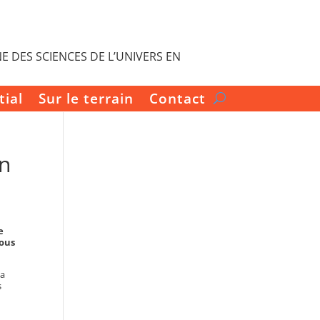
E DES SCIENCES DE L’UNIVERS EN
tial
Sur le terrain
Contact
un
e
nous
la
s