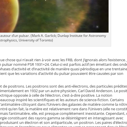
t autour d’un pulsar. (Mark A. Garlick; Dunlap Institute for Astronomy
trophysics, University of Toronto)
ue chose qui n’avait rien à voir avec les FRB, dont j’ignorais alors l’existence. 
 pulsar nommé PSR 1931+24. Celui-ci est parfois actif (en émettant des ond
es phases d’activité et d’inactivité de manière quasi périodique en une trentain
aient que les variations d’activité du pulsar pouvaient être causées par son
t de positrons. Les positrons sont des anti-électrons, des particules prédite
érimentalement en 1932 par un autre physicien, Carl David Anderson. Le posi
rique opposée à celle de l’électron, c’est-à-dire positive. La notion
eaucoup inspiré les scientifiques et les auteurs de science-fiction. Certains
’antimatière côtoyant dans l’Univers des galaxies de matière comme la nôtr
 qu’en fait, la matière est relativement rare dans l’Univers (elle ne consti
mais l’antimatière, elle, est presque complètement inexistante. Cependant,
nergie constituant des rayons gamma se désintègrent en interagissant avec
duisant un électron et son antiparticule, un positron. Les paires d’électr