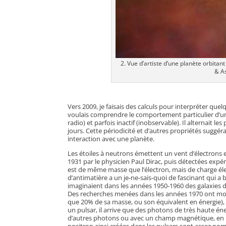
2. Vue d’artiste d’une planète orbitan
& As
Vers 2009, je faisais des calculs pour interpréter quelq
voulais comprendre le comportement particulier d’un
radio) et parfois inactif (inobservable). Il alternait l
jours. Cette périodicité et d’autres propriétés suggér
interaction avec une planète.
Les étoiles à neutrons émettent un vent d’électrons e
1931 par le physicien Paul Dirac, puis détectées exp
est de même masse que l’électron, mais de charge élect
d’antimatière a un je-ne-sais-quoi de fascinant qui a b
imaginaient dans les années 1950-1960 des galaxies d
Des recherches menées dans les années 1970 ont montré
que 20% de sa masse, ou son équivalent en énergie), 
un pulsar, il arrive que des photons de très haute é
d’autres photons ou avec un champ magnétique, en pro