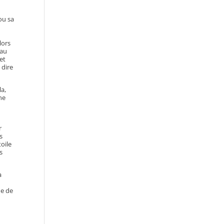
ou sa
lors
 au
et
 dire
la,
ne
r
s
oile
s
a
de de