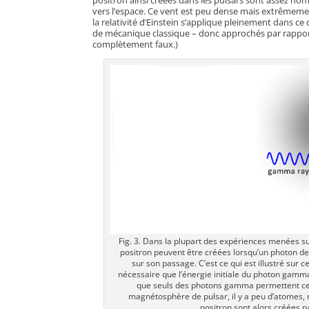
positron ainsi créées dans les pulsars sont assez no
vers l’espace. Ce vent est peu dense mais extrêmemen
la relativité d’Einstein s’applique pleinement dans ce c
de mécanique classique – donc approchés par rapport à
complètement faux.)
Fig. 3. Dans la plupart des expériences menées su
positron peuvent être créées lorsqu’un photon 
sur son passage. C’est ce qui est illustré sur c
nécessaire que l’énergie initiale du photon gamma 
que seuls des photons gamma permettent cette 
magnétosphère de pulsar, il y a peu d’atomes,
positron sont alors créées 