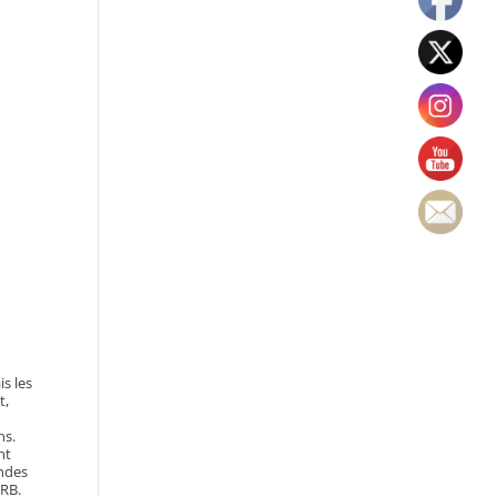
s les
t,
e
ns.
nt
ondes
FRB.