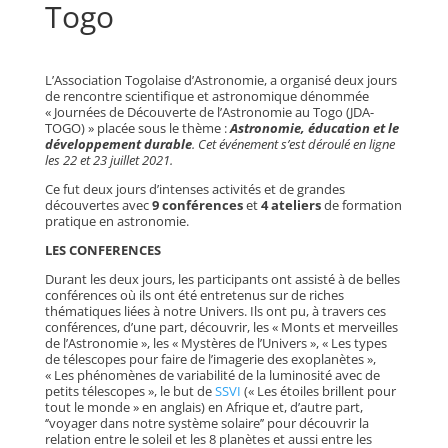
Togo
L’Association Togolaise d’Astronomie, a organisé deux jours
de rencontre scientifique et astronomique dénommée
« Journées de Découverte de l’Astronomie au Togo (JDA-
TOGO) » placée sous le thème :
Astronomie, éducation et le
développement durable
. Cet événement s’est déroulé en ligne
les 22 et 23 juillet 2021.
Ce fut deux jours d’intenses activités et de grandes
découvertes avec
9 conférences
et
4 ateliers
de formation
pratique en astronomie.
LES CONFERENCES
Durant les deux jours, les participants ont assisté à de belles
conférences où ils ont été entretenus sur de riches
thématiques liées à notre Univers. Ils ont pu, à travers ces
conférences, d’une part, découvrir, les « Monts et merveilles
de l’Astronomie », les « Mystères de l’Univers », « Les types
de télescopes pour faire de l’imagerie des exoplanètes »,
« Les phénomènes de variabilité de la luminosité avec de
petits télescopes », le but de
SSVI
(« Les étoiles brillent pour
tout le monde » en anglais) en Afrique et, d’autre part,
‘’voyager dans notre système solaire’’ pour découvrir la
relation entre le soleil et les 8 planètes et aussi entre les