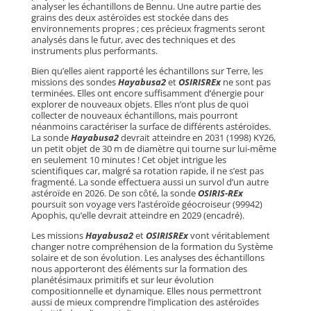
analyser les échantillons de Bennu. Une autre partie des
grains des deux astéroïdes est stockée dans des
environnements propres ; ces précieux fragments seront
analysés dans le futur, avec des techniques et des
instruments plus performants.
Bien qu’elles aient rapporté les échantillons sur Terre, les
missions des sondes
Hayabusa2
et
OSIRISREx
ne sont pas
terminées. Elles ont encore suffisamment d’énergie pour
explorer de nouveaux objets. Elles n’ont plus de quoi
collecter de nouveaux échantillons, mais pourront
néanmoins caractériser la surface de différents astéroïdes.
La sonde
Hayabusa2
devrait atteindre en 2031 (1998) KY26,
un petit objet de 30 m de diamètre qui tourne sur lui-même
en seulement 10 minutes ! Cet objet intrigue les
scientifiques car, malgré sa rotation rapide, il ne s’est pas
fragmenté. La sonde effectuera aussi un survol d’un autre
astéroïde en 2026. De son côté, la sonde
OSIRIS-REx
poursuit son voyage vers l’astéroïde géocroiseur (99942)
Apophis, qu’elle devrait atteindre en 2029 (encadré).
Les missions
Hayabusa2
et
OSIRISREx
vont véritablement
changer notre compréhension de la formation du Système
solaire et de son évolution. Les analyses des échantillons
nous apporteront des éléments sur la formation des
planétésimaux primitifs et sur leur évolution
compositionnelle et dynamique. Elles nous permettront
aussi de mieux comprendre l’implication des astéroïdes