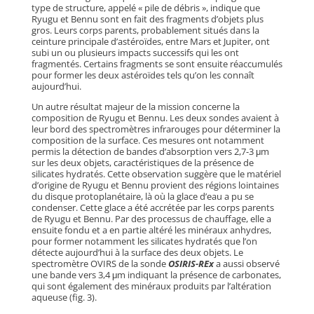
type de structure, appelé « pile de débris », indique que
Ryugu et Bennu sont en fait des fragments d’objets plus
gros. Leurs corps parents, probablement situés dans la
ceinture principale d’astéroïdes, entre Mars et Jupiter, ont
subi un ou plusieurs impacts successifs qui les ont
fragmentés. Certains fragments se sont ensuite réaccumulés
pour former les deux astéroïdes tels qu’on les connaît
aujourd’hui.
Un autre résultat majeur de la mission concerne la
composition de Ryugu et Bennu. Les deux sondes avaient à
leur bord des spectromètres infrarouges pour déterminer la
composition de la surface. Ces mesures ont notamment
permis la détection de bandes d’absorption vers 2,7-3 μm
sur les deux objets, caractéristiques de la présence de
silicates hydratés. Cette observation suggère que le matériel
d’origine de Ryugu et Bennu provient des régions lointaines
du disque protoplanétaire, là où la glace d’eau a pu se
condenser. Cette glace a été accrétée par les corps parents
de Ryugu et Bennu. Par des processus de chauffage, elle a
ensuite fondu et a en partie altéré les minéraux anhydres,
pour former notamment les silicates hydratés que l’on
détecte aujourd’hui à la surface des deux objets. Le
spectromètre OVIRS de la sonde
OSIRIS-REx
a aussi observé
une bande vers 3,4 μm indiquant la présence de carbonates,
qui sont également des minéraux produits par l’altération
aqueuse (fig. 3).