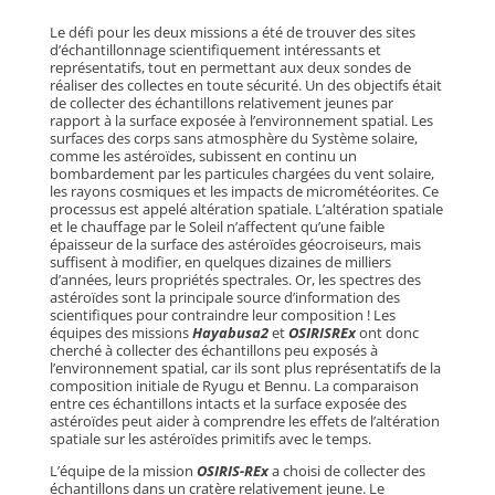
Le défi pour les deux missions a été de trouver des sites
d’échantillonnage scientifiquement intéressants et
représentatifs, tout en permettant aux deux sondes de
réaliser des collectes en toute sécurité. Un des objectifs était
de collecter des échantillons relativement jeunes par
rapport à la surface exposée à l’environnement spatial. Les
surfaces des corps sans atmosphère du Système solaire,
comme les astéroïdes, subissent en continu un
bombardement par les particules chargées du vent solaire,
les rayons cosmiques et les impacts de micrométéorites. Ce
processus est appelé altération spatiale. L’altération spatiale
et le chauffage par le Soleil n’affectent qu’une faible
épaisseur de la surface des astéroïdes géocroiseurs, mais
suffisent à modifier, en quelques dizaines de milliers
d’années, leurs propriétés spectrales. Or, les spectres des
astéroïdes sont la principale source d’information des
scientifiques pour contraindre leur composition ! Les
équipes des missions
Hayabusa2
et
OSIRISREx
ont donc
cherché à collecter des échantillons peu exposés à
l’environnement spatial, car ils sont plus représentatifs de la
composition initiale de Ryugu et Bennu. La comparaison
entre ces échantillons intacts et la surface exposée des
astéroïdes peut aider à comprendre les effets de l’altération
spatiale sur les astéroïdes primitifs avec le temps.
L’équipe de la mission
OSIRIS-REx
a choisi de collecter des
échantillons dans un cratère relativement jeune. Le