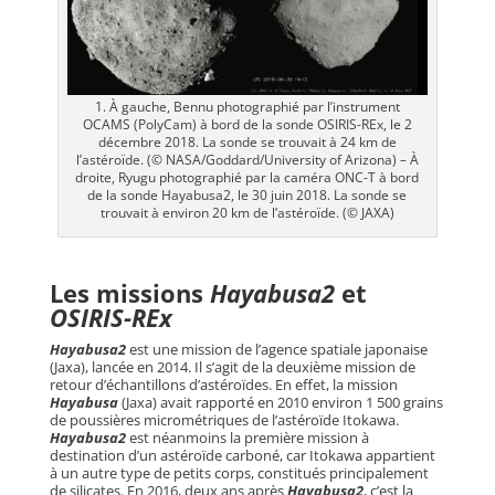
1. À gauche, Bennu photographié par l’instrument
OCAMS (PolyCam) à bord de la sonde OSIRIS-REx, le 2
décembre 2018. La sonde se trouvait à 24 km de
l’astéroïde. (© NASA/Goddard/University of Arizona) – À
droite, Ryugu photographié par la caméra ONC-T à bord
de la sonde Hayabusa2, le 30 juin 2018. La sonde se
trouvait à environ 20 km de l’astéroïde. (© JAXA)
Les missions
Hayabusa2
et
OSIRIS-REx
Hayabusa2
est une mission de l’agence spatiale japonaise
(Jaxa), lancée en 2014. Il s’agit de la deuxième mission de
retour d’échantillons d’astéroïdes. En effet, la mission
Hayabusa
(Jaxa) avait rapporté en 2010 environ 1 500 grains
de poussières micrométriques de l’astéroïde Itokawa.
Hayabusa2
est néanmoins la première mission à
destination d’un astéroïde carboné, car Itokawa appartient
à un autre type de petits corps, constitués principalement
de silicates. En 2016, deux ans après
Hayabusa2
, c’est la