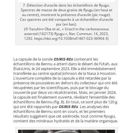
7. Détection d’uracile dans les échantillons de Ryugu.
Spectres de masse de deux grains de Ryugu (en haut et
au centre), montrant la présence d’uracile (pic rouge).
Ces spectres ont été comparés à un échantillon d’uracile
pur (en bas).
(© Yasuhiro Oba et al., « Uracil in the carbonaceous
asteroid (162173) Ryugu », Nat. Commun. 14, 2023,
1292. https://doi.org/10.1038/s41467-023-36904-3)
La capsule de la sonde
OSIRIS-REx
contenant les
échantillons de Bennu a atterri dans le désert de l’Utah, aux
ÉtatsUnis, le 24 septembre 2023. Elle a été immédiatement
transférée au centre spatial Johnson de la Nasa à Houston.
L’ouverture complète de la capsule a été retardée par la
présence de poussières en dehors du collecteur qui ont été
récupérées par les scientifiques, puis par le blocage du
couvercle par deux vis récalcitrantes. Mais, en janvier 2024,
la capsule est finalement ouverte, révélant l’ensemble des
échantillons de Bennu (fig. 8). En tout, ce sont plus de 120 g
qui ont été rapportés par
OSIRIS-REx
. Les analyses des
échantillons de Bennu sont en cours, et les premiers
résultats suggèrent que cet astéroïde, tout comme Ryugu,
contient des minéraux hydratés et de la matière organique.