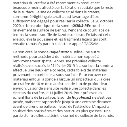
matériau du cratère a été récemment exposé, et est
beaucoup moins affecté par l’altération spatiale que le reste
de la surface. Le site de collecte situé dans le cratère,
surnommé Nightingale, avait aussi l’avantage d’être
suffisamment dégagé pour réaliser la collecte. Le 20 octobre
2020, le bras robotique de la sonde
OSIRIS-REx
touche
brièvement la surface de Bennu. Pendant ce court laps de
temps, la sonde souffle de l’azote sur le sol. En faisant cela,
elle soulève la poussière et les fragments légers qui sont
ensuite ramassés par un collecteur appelé TAGSAM.
De son côté, la sonde
Hayabusa2
a utilisé une autre
méthode pour accéder à du matériau non exposé à
l’environnement spatial. Après une première collecte
réalisée avec succès le 21 février 2019 à la surface, la sonde a
effectué une deuxième collecte, cette fois-ci de matériau
provenant en partie de la sous-surface. Pour excaver ce
matériau enfoui, la sonde a largué un impacteur qui a créé
un cratère de 10 m de diamètre et de 1 m de profondeur
environ. La sonde a ensuite réalisé une collecte dans les
éjectats du cratère, le 11 juillet 2019. Pour prélever les
échantillons de la surface, la sonde
Hayabusa2
ne s’est pas
posée, mais s’est rapprochée jusqu’à une certaine distance,
avant de tirer une balle sur le sol de l’astéroïde. L’impact a
soulevé des poussières et des particules plus grosses : une
partie d’entre elles a atteint le cornet de collecte de la sonde.