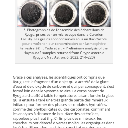
5. Photographies de l’ensemble des échantillons de
Ryugu, prises par un microscope dans la Curation
Facility. Les grains sont conservés sous un flux d’azote
pour empêcher leur contamination par l’atmosphère
terrestre. (© T. Yada et al., « Preliminary analysis of the
Hayabusa2 samples returned from C-type asteroid
Ryugu », Nat. Astron. 6, 2022, 214–220)
Grâce à ces analyses, les scientifiques ont compris que
Ryugu est le fragment d’un objet qui a accrété de la glace
d’eau et de dioxyde de carbone et qui, par conséquent, s’est
formé loin dans le Système solaire. Le corps parent de
Ryugu a chauffé à faible température, faisant fondre la glace
qui a ensuite altéré une très grande partie des minéraux
initiaux pour former des phases secondaires hydratées,
comme des phyllosilicates ou des carbonates, confirmant
les analyses à distance de la surface des astéroïdes,
rappelées plus haut (fig. 6). En plus des minéraux, les
chercheurs ont détecté diverses molécules organiques dans
les échantillons, dont certaines constitutives des acides