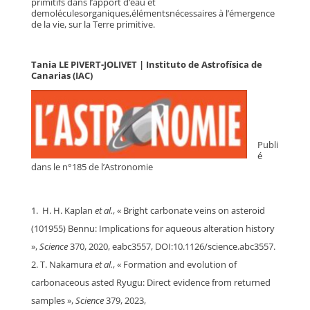
primitifs dans l’apport d’eau et
demoléculesorganiques,élémentsnécessaires à l’émergence
de la vie, sur la Terre primitive.
Tania LE PIVERT-JOLIVET | Instituto de Astrofísica de
Canarias (IAC)
Publi
é
dans le n°185 de l’Astronomie
H. H. Kaplan
et al.
, « Bright carbonate veins on asteroid
(101955) Bennu: Implications for aqueous alteration history
»,
Science
370, 2020, eabc3557, DOI:10.1126/science.abc3557.
T. Nakamura
et al.
, « Formation and evolution of
carbonaceous asted Ryugu: Direct evidence from returned
samples »,
Science
379, 2023,