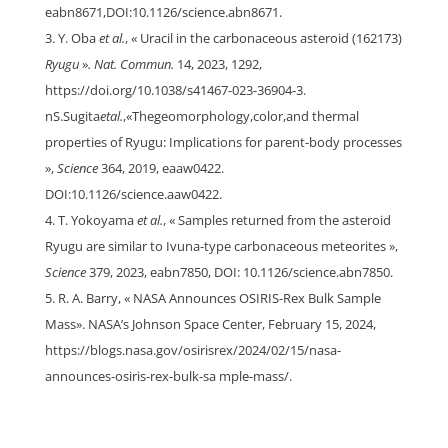
eabn8671,DOI:10.1126/science.abn8671.
Y. Oba
et al.
, « Uracil in the carbonaceous asteroid (162173)
Ryugu
»
. Nat. Commun.
14, 2023, 1292,
https://doi.org/10.1038/s41467-023-36904-3.
nS.Sugita
etal.
,«Thegeomorphology,color,and thermal
properties of Ryugu: Implications for parent-body processes
»,
Science
364, 2019, eaaw0422.
DOI:10.1126/science.aaw0422.
T. Yokoyama
et al.
, « Samples returned from the asteroid
Ryugu are similar to Ivuna-type carbonaceous meteorites »,
Science
379, 2023, eabn7850, DOI: 10.1126/science.abn7850.
R. A. Barry, « NASA Announces OSIRIS-Rex Bulk Sample
Mass». NASA’s Johnson Space Center, February 15, 2024,
https://blogs.nasa.gov/osirisrex/2024/02/15/nasa-
announces-osiris-rex-bulk-sa mple-mass/.