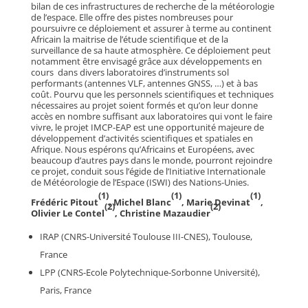
bilan de ces infrastructures de recherche de la météorologie
de l’espace. Elle offre des pistes nombreuses pour
poursuivre ce déploiement et assurer à terme au continent
Africain la maitrise de l’étude scientifique et de la
surveillance de sa haute atmosphère. Ce déploiement peut
notamment être envisagé grâce aux développements en
cours dans divers laboratoires d’instruments sol
performants (antennes VLF, antennes GNSS, …) et à bas
coût. Pourvu que les personnels scientifiques et techniques
nécessaires au projet soient formés et qu’on leur donne
accès en nombre suffisant aux laboratoires qui vont le faire
vivre, le projet IMCP-EAP est une opportunité majeure de
développement d’activités scientifiques et spatiales en
Afrique. Nous espérons qu’Africains et Européens, avec
beaucoup d’autres pays dans le monde, pourront rejoindre
ce projet, conduit sous l’égide de l’Initiative Internationale
de Météorologie de l’Espace (ISWI) des Nations-Unies.
(1)
(1)
(1)
Frédéric Pitout
, Michel Blanc
, Marie Devinat
,
(2)
(2)
Olivier Le Contel
, Christine Mazaudier
IRAP (CNRS-Université Toulouse III-CNES), Toulouse,
France
LPP (CNRS-Ecole Polytechnique-Sorbonne Université),
Paris, France