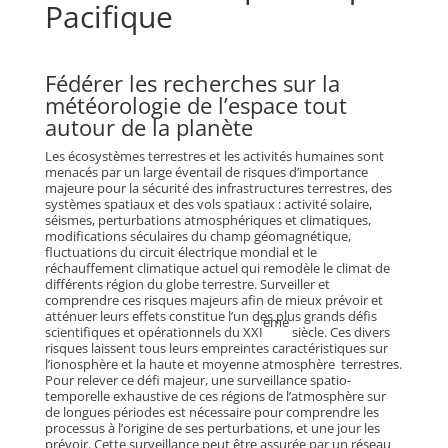
Pacifique
Fédérer les recherches sur la
météorologie de l’espace tout
autour de la planète
Les écosystèmes terrestres et les activités humaines sont
menacés par un large éventail de risques d’importance
majeure pour la sécurité des infrastructures terrestres, des
systèmes spatiaux et des vols spatiaux : activité solaire,
séismes, perturbations atmosphériques et climatiques,
modifications séculaires du champ géomagnétique,
fluctuations du circuit électrique mondial et le
réchauffement climatique actuel qui remodèle le climat de
différents région du globe terrestre. Surveiller et
comprendre ces risques majeurs afin de mieux prévoir et
atténuer leurs effets constitue l’un des plus grands défis
ème
scientifiques et opérationnels du XXI
siècle. Ces divers
risques laissent tous leurs empreintes caractéristiques sur
l’ionosphère et la haute et moyenne atmosphère terrestres.
Pour relever ce défi majeur, une surveillance spatio-
temporelle exhaustive de ces régions de l’atmosphère sur
de longues périodes est nécessaire pour comprendre les
processus à l’origine de ses perturbations, et une jour les
prévoir. Cette surveillance peut être assurée par un réseau