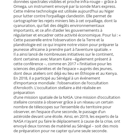
données spectrales visibles et proche infra-rouge – grâce à
Omega, un instrument envoyé par la sonde Mars express.
Cette même technologie est utilisée aujourd’hui au Niger
pour lutter contre l’orpaillage clandestin. Elle permet de
cartographier les rejets miniers liés à cet orpaillage, dont la
cyanuration, qui fait des dégâts environnementaux
importants, et ce afin d’aider les gouvernements à
régulariser et encadrer cette activité économique. Pour lui : «
Cette passerelle entre l’observation de la Terre et la
planétologie est ce qui inspire notre vision pour préparer la
jeunesse africaine à prendre part à l’aventure spatiale. »
Il a ainsi lancé de nombreuses initiatives sur le continent,
dont certaines avec Maram Kaire –également présent à
cette conférence –, comme en 2017 « l’initiative pour les
sciences des planètes et de l’espace » auprès des jeunes,
dont deux ateliers ont déjà eu lieu en Éthiopie et au Kenya.
En 2018, il a participé au Sénégal à un événement
d’importance mondiale : l’observation de l’occultation
d’Arrokoth. L’occultation stellaire a été réalisée en
préparation
d’une mission spatiale de la NASA. Une mission d’occultation
stellaire consiste à observer grâce à un réseau un certain
nombre de télescopes sur l’ensemble du territoire pour
observer, en l’espace d’une seconde, le passage d’un
astéroïde devant une étoile. Ainsi, en 2019, les experts de la
NASA n’ayant pu faire le déplacement à cause de la crise, ont
envoyé deux tonnes de matériel au Sénégal – soit des mois
de préparation pour ne capter qu’une seule seconde.