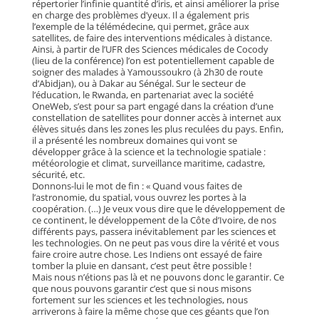
répertorier l’infinie quantité d’iris, et ainsi améliorer la prise
en charge des problèmes d’yeux. Il a également pris
l’exemple de la télémédecine, qui permet, grâce aux
satellites, de faire des interventions médicales à distance.
Ainsi, à partir de l’UFR des Sciences médicales de Cocody
(lieu de la conférence) l’on est potentiellement capable de
soigner des malades à Yamoussoukro (à 2h30 de route
d’Abidjan), ou à Dakar au Sénégal. Sur le secteur de
l’éducation, le Rwanda, en partenariat avec la société
OneWeb, s’est pour sa part engagé dans la création d’une
constellation de satellites pour donner accès à internet aux
élèves situés dans les zones les plus reculées du pays. Enfin,
il a présenté les nombreux domaines qui vont se
développer grâce à la science et la technologie spatiale :
météorologie et climat, surveillance maritime, cadastre,
sécurité, etc.
Donnons-lui le mot de fin : « Quand vous faites de
l’astronomie, du spatial, vous ouvrez les portes à la
coopération. (…) Je veux vous dire que le développement de
ce continent, le développement de la Côte d’Ivoire, de nos
différents pays, passera inévitablement par les sciences et
les technologies. On ne peut pas vous dire la vérité et vous
faire croire autre chose. Les Indiens ont essayé de faire
tomber la pluie en dansant, c’est peut être possible !
Mais nous n’étions pas là et ne pouvons donc le garantir. Ce
que nous pouvons garantir c’est que si nous misons
fortement sur les sciences et les technologies, nous
arriverons à faire la même chose que ces géants que l’on