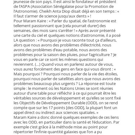
jeunesse de son pays. Il est ainsi le fondateur et président
de l’ASPA (Association Sénégalaise pour la Promotion de
l’Astronomie). Cheikh Anta Diop disait déjà en son temps : «
Il faut s’armer de science jusqu’aux dents » !
Pour Maram Kaire : « Parler du spatial, de l’astronomie est
tellement passionnant que [cela pourrait durer] des
semaines, des mois sans s’arrêter ! » Après avoir présenté
une carte du ciel et quelques notions d’astronomie, il a posé
LA question : « Pourquoi je vous raconte tout ça d’ailleurs,
alors que nous avons des problèmes d’électricité, nous
avons des problèmes d’eau potable, nous avons des
problèmes pour la saison des pluies, pour l’agriculture ? Je
vous en parle car ce sont les mêmes questions qui
reviennent. (…) Quand vous en parlerez autour de vous,
vous aurez forcément des gens en face qui vous diront : «
Mais pourquoi ? Pourquoi nous parler de la vie des étoiles,
pourquoi nous parler de satellites alors que nous avons des
problèmes beaucoup plus urgents ? La réponse est toute
simple : le moment où les Nations Unies se sont réunies
autour d’une table pour réfléchir à ce qui pourrait être les
véritables sources de développement et qu’elles se sont fixé
les Objectifs de Développement Durable (ODD), on se rend
compte que sur les 17 points [des ODD], la plupart font un
appel direct ou indirect aux sciences spatiales. »
Maram Kaire a donc donné quelques exemples de ces liens
avec les ODD, en particulier dans la santé et l’éducation. Par
exemple c’est grâce à la méthode mise au point pour
répertorier l’infinie quantité galaxies que l’on a pu