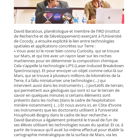
David Baratoux, planétologue et membre de l’IRD (Institut
de Recherche et de Développement) exerçant à l’Université
de Cocody, a ensuite explicité le lien entre technologies
spatiales et applications concrètes sur Terre :
« Vous avez ici le rover bien connu Curiosity, qui se trouve
sur Mars, et qui tire avec un rayon laser sur les roches
martiennes pour en déterminer la composition chimique.
Cela s’appelle la technologie LIPS (Laser-Induced Breakdown
Spectroscopy). Et pour envoyer un objet comme celui-là sur
Mars, qui se trouve à plusieurs millions de kilomètres de la
Terre, il a fallu miniaturiser une technologie (…) qui
intervient aussi dans les instruments (…) portatifs de terrain,
qui permettent aux géologues qui sont ici sur le terrain de
savoir en quelques minutes si certains éléments sont
présents dans les roches [dans le cadre de l’exploitation
minière notamment]. (…) Et nous avons ici, en Côte d’Ivoire
ces instruments que les doctorants utilisent à l’Université
Houphouët-Boigny dans le cadre de leur recherche. »
David Baratoux a également présenté le travail de l’un de
ses élèves utilisant les technologies issues du spatial. Et ce, à
partir de travaux qu’il avait lui-même effectué pour établir la
cartographie minéralogique de la surface de Mars, via les