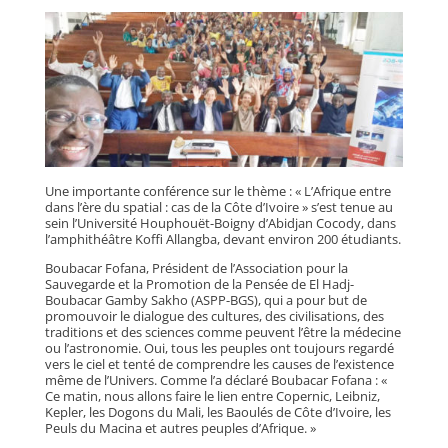
Une importante conférence sur le thème : « L’Afrique entre
dans l’ère du spatial : cas de la Côte d’Ivoire » s’est tenue au
sein l’Université Houphouët-Boigny d’Abidjan Cocody, dans
l’amphithéâtre Koffi Allangba, devant environ 200 étudiants.
Boubacar Fofana, Président de l’Association pour la
Sauvegarde et la Promotion de la Pensée de El Hadj-
Boubacar Gamby Sakho (ASPP-BGS), qui a pour but de
promouvoir le dialogue des cultures, des civilisations, des
traditions et des sciences comme peuvent l’être la médecine
ou l’astronomie. Oui, tous les peuples ont toujours regardé
vers le ciel et tenté de comprendre les causes de l’existence
même de l’Univers. Comme l’a déclaré Boubacar Fofana : «
Ce matin, nous allons faire le lien entre Copernic, Leibniz,
Kepler, les Dogons du Mali, les Baoulés de Côte d’Ivoire, les
Peuls du Macina et autres peuples d’Afrique. »