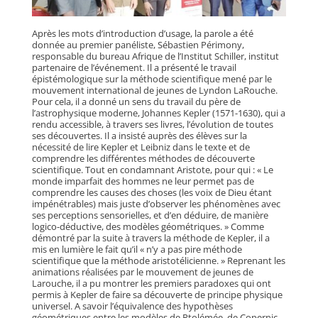
Après les mots d’introduction d’usage, la parole a été
donnée au premier panéliste, Sébastien Périmony,
responsable du bureau Afrique de l’Institut Schiller, institut
partenaire de l’événement. Il a présenté le travail
épistémologique sur la méthode scientifique mené par le
mouvement international de jeunes de Lyndon LaRouche.
Pour cela, il a donné un sens du travail du père de
l’astrophysique moderne, Johannes Kepler (1571-1630), qui a
rendu accessible, à travers ses livres, l’évolution de toutes
ses découvertes. Il a insisté auprès des élèves sur la
nécessité de lire Kepler et Leibniz dans le texte et de
comprendre les différentes méthodes de découverte
scientifique. Tout en condamnant Aristote, pour qui : « Le
monde imparfait des hommes ne leur permet pas de
comprendre les causes des choses (les voix de Dieu étant
impénétrables) mais juste d’observer les phénomènes avec
ses perceptions sensorielles, et d’en déduire, de manière
logico-déductive, des modèles géométriques. » Comme
démontré par la suite à travers la méthode de Kepler, il a
mis en lumière le fait qu’il « n’y a pas pire méthode
scientifique que la méthode aristotélicienne. » Reprenant les
animations réalisées par le mouvement de jeunes de
Larouche, il a pu montrer les premiers paradoxes qui ont
permis à Kepler de faire sa découverte de principe physique
universel. A savoir l’équivalence des hypothèses
géométriques entre les modèles de Ptolémée, de Copernic