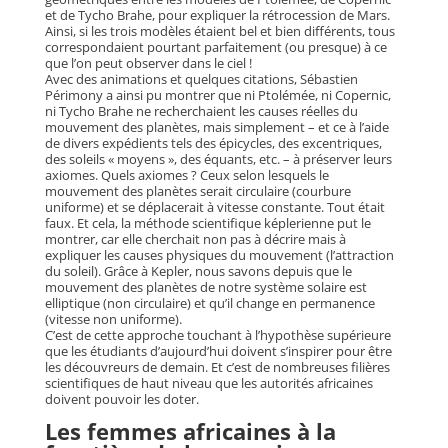
et de Tycho Brahe, pour expliquer la rétrocession de Mars.
Ainsi, si les trois modèles étaient bel et bien différents, tous
correspondaient pourtant parfaitement (ou presque) à ce
que l’on peut observer dans le ciel !
Avec des animations et quelques citations, Sébastien
Périmony a ainsi pu montrer que ni Ptolémée, ni Copernic,
ni Tycho Brahe ne recherchaient les causes réelles du
mouvement des planètes, mais simplement – et ce à l’aide
de divers expédients tels des épicycles, des excentriques,
des soleils « moyens », des équants, etc. – à préserver leurs
axiomes. Quels axiomes ? Ceux selon lesquels le
mouvement des planètes serait circulaire (courbure
uniforme) et se déplacerait à vitesse constante. Tout était
faux. Et cela, la méthode scientifique képlerienne put le
montrer, car elle cherchait non pas à décrire mais à
expliquer les causes physiques du mouvement (l’attraction
du soleil). Grâce à Kepler, nous savons depuis que le
mouvement des planètes de notre système solaire est
elliptique (non circulaire) et qu’il change en permanence
(vitesse non uniforme).
C’est de cette approche touchant à l’hypothèse supérieure
que les étudiants d’aujourd’hui doivent s’inspirer pour être
les découvreurs de demain. Et c’est de nombreuses filières
scientifiques de haut niveau que les autorités africaines
doivent pouvoir les doter.
Les femmes africaines à la