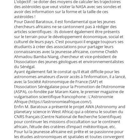
L’objectif : se doter des moyens de calculer les trajectoires
des astéroïdes que veut visiter la NASA avec ses sondes et
avoir des information sur la forme et la taille de ces
astéroïdes !
Pour David Baratoux, il est fondamental que les jeunes
chercheurs africains ne se cantonnent pas à rédiger des
articles scientifiques : ils doivent également être présents
sur le terrain pour le développement économique, social et
culturel de leurs pays. C’est pourquoi il engage toujours ses
étudiants à créer des associations pour partager leurs
connaissances avec la jeunesse africaine, comme Cheikh
Ahmadou Bamba Niang, chercheur et vice-président de
l’Association des jeunes géologues et environnementalistes
du Sénégal.
Ayant également fait le constat qu’il était difficile pour les
astronomes amateurs d’avoir accès à l’information, il a lancé,
avec la Société Astronomique de France (SAF) et
l’Association Sénégalaise pour la Promotion de l’Astronomie
(ASPA), co-fondée par Maram Kaire, le premier magazine de
vulgarisation scientifique francophone : L’Astronomie
Afrique (https://lastronomieafrique.com/).
Enfin M. Baratoux a présenté le projet AWA (Astronomy and
planetary science in West Africa) qui a obtenu le soutien du
CNRS français (Centre National de Recherche Scientifique)
pour continuer les missions d’occultation sur le continent
africain, l’étude des cratères d’impact météoritique, etc.
Pour lui la jeunesse africaine est prête et se passionne pour
les études astronomiques et spatiales et toutes convergent