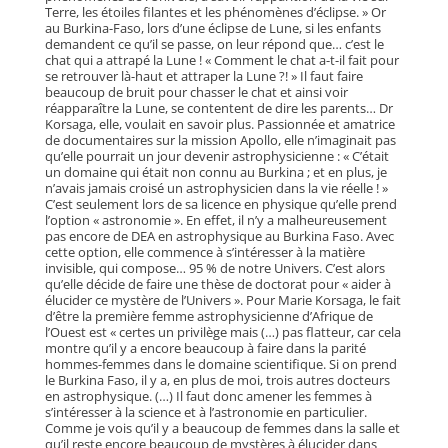
Terre, les étoiles filantes et les phénomènes d’éclipse. » Or
au Burkina-Faso, lors d’une éclipse de Lune, si les enfants
demandent ce qu’il se passe, on leur répond que… c’est le
chat qui a attrapé la Lune ! « Comment le chat a-t-il fait pour
se retrouver là-haut et attraper la Lune ?! » Il faut faire
beaucoup de bruit pour chasser le chat et ainsi voir
réapparaître la Lune, se contentent de dire les parents… Dr
Korsaga, elle, voulait en savoir plus. Passionnée et amatrice
de documentaires sur la mission Apollo, elle n’imaginait pas
qu’elle pourrait un jour devenir astrophysicienne : « C’était
un domaine qui était non connu au Burkina ; et en plus, je
n’avais jamais croisé un astrophysicien dans la vie réelle ! »
C’est seulement lors de sa licence en physique qu’elle prend
l’option « astronomie ». En effet, il n’y a malheureusement
pas encore de DEA en astrophysique au Burkina Faso. Avec
cette option, elle commence à s’intéresser à la matière
invisible, qui compose… 95 % de notre Univers. C’est alors
qu’elle décide de faire une thèse de doctorat pour « aider à
élucider ce mystère de l’Univers ». Pour Marie Korsaga, le fait
d’être la première femme astrophysicienne d’Afrique de
l’Ouest est « certes un privilège mais (…) pas flatteur, car cela
montre qu’il y a encore beaucoup à faire dans la parité
hommes-femmes dans le domaine scientifique. Si on prend
le Burkina Faso, il y a, en plus de moi, trois autres docteurs
en astrophysique. (…) Il faut donc amener les femmes à
s’intéresser à la science et à l’astronomie en particulier.
Comme je vois qu’il y a beaucoup de femmes dans la salle et
qu’il reste encore beaucoup de mystères à élucider dans