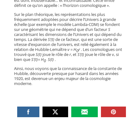
est donc inobservable… et inconnaissable. Cette limite
définit ce qu’on appelle : « l’horizon cosmologique ».
Sur le plan théorique, les représentations les plus
fréquemment adoptées pour décrire l’Univers à grande
échelle (par exemple le modèle Lambda-CDM) se fondent
sur une géométrie qui ne dépend que d’un facteur
S
caractérisant les dimensions de l’Univers et qui dépend du
temps. La dérivée
S’(t)
de ce facteur, qui est une sorte de
vitesse d’expansion de l’univers, est relié également à la
relation de Hubble-Lemaître
v = H
r
. Les cosmologues ont
0
trouvé que
S(t)
joue le rôle de
r
, et
S’(t)
joue le rôle de v, si
bien que
S’(t)= H
S(t)
.
0
Ainsi, nous voyons que la connaissance de la constante de
Hubble, découverte presque par hasard dans les années
1920, est devenue un enjeu majeur de la cosmologie
moderne.