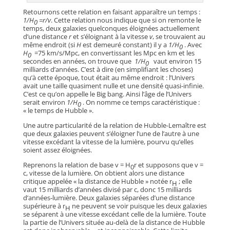
Retournons cette relation en faisant apparaître un temps :
1/H
=r/v
. Cette relation nous indique que si on remonte le
0
temps, deux galaxies quelconques éloignées actuellement
d’une distance
r
et s’éloignant à la vitesse
v
, se trouvaient au
même endroit (si
H
est demeuré constant) il y a
1/H
. Avec
0
H
=75 km/s/Mpc, en convertissant les Mpc en km et les
0
secondes en années, on trouve que
1/H
vaut environ 15
0
milliards d’années. C’est à dire (en simplifiant les choses)
qu’à cette époque, tout était au même endroit : l’Univers
avait une taille quasiment nulle et une densité quasi-infinie.
C’est ce qu’on appelle le Big bang. Ainsi l’âge de l’Univers
serait environ
1/H
. On nomme ce temps caractéristique :
0
« le temps de Hubble ».
Une autre particularité de la relation de Hubble-Lemaître est
que deux galaxies peuvent s’éloigner l’une de l’autre à une
vitesse excédant la vitesse de la lumière, pourvu qu’elles
soient assez éloignées.
Reprenons la relation de base v = H
r et supposons que v =
0
c, vitesse de la lumière. On obtient alors une distance
critique appelée « la distance de Hubble » notée r
; elle
H
vaut 15 milliards d’années divisé par c, donc 15 milliards
d’années-lumière. Deux galaxies séparées d’une distance
supérieure à r
ne peuvent se voir puisque les deux galaxies
H
se séparent à une vitesse excédant celle de la lumière. Toute
la partie de l’Univers située au-delà de la distance de Hubble