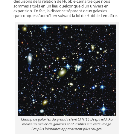
déduisons de la relation de Hubble-Lemaître que nous
sommes situés en un lieu quelconque d’un univers en
expansion. En fait, la distance séparant deux galaxies
quelconques s’accroît en suivant la loi de Hubble-Lemaître.
Champ de galaxies du grand relevé CFHTLS Deep Field. Au
moins un millier de galaxies sont visibles sur cette image.
Les plus lointaines apparaissent plus rouges.