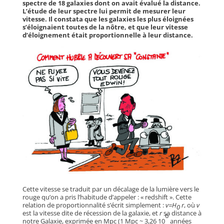
spectre de 18 galaxies dont on avait évalué la distance.
L’étude de leur spectre lui permit de mesurer leur
vitesse. Il constata que les galaxies les plus éloignées
s’éloignaient toutes de la nôtre, et que leur vitesse
d’éloignement était proportionnelle à leur distance.
Cette vitesse se traduit par un décalage de la lumière vers le
rouge qu’on a pris l’habitude d’appeler : « redshift ». Cette
relation de proportionnalité s’écrit simplement :
v=H
r
, où
v
0
est la vitesse dite de récession de la galaxie, et
r
sa distance à
6
notre Galaxie, exprimée en Mpc (1 Mpc ~ 3,26 10
années