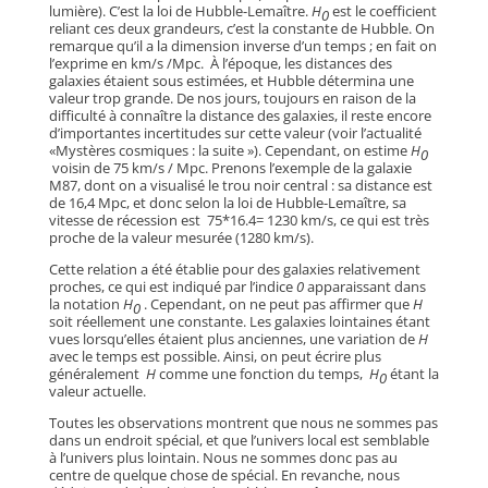
lumière). C’est la loi de Hubble-Lemaître.
H
est le coefficient
0
reliant ces deux grandeurs, c’est la constante de Hubble. On
remarque qu’il a la dimension inverse d’un temps ; en fait on
l’exprime en km/s /Mpc. À l’époque, les distances des
galaxies étaient sous estimées, et Hubble détermina une
valeur trop grande. De nos jours, toujours en raison de la
difficulté à connaître la distance des galaxies, il reste encore
d’importantes incertitudes sur cette valeur (voir l’actualité
«Mystères cosmiques : la suite »). Cependant, on estime
H
0
voisin de 75 km/s / Mpc. Prenons l’exemple de la galaxie
M87, dont on a visualisé le trou noir central : sa distance est
de 16,4 Mpc, et donc selon la loi de Hubble-Lemaître, sa
vitesse de récession est 75*16.4= 1230 km/s, ce qui est très
proche de la valeur mesurée (1280 km/s).
Cette relation a été établie pour des galaxies relativement
proches, ce qui est indiqué par l’indice
0
apparaissant dans
la notation
H
. Cependant, on ne peut pas affirmer que
H
0
soit réellement une constante. Les galaxies lointaines étant
vues lorsqu’elles étaient plus anciennes, une variation de
H
avec le temps est possible. Ainsi, on peut écrire plus
généralement
H
comme une fonction du temps,
H
étant la
0
valeur actuelle.
Toutes les observations montrent que nous ne sommes pas
dans un endroit spécial, et que l’univers local est semblable
à l’univers plus lointain. Nous ne sommes donc pas au
centre de quelque chose de spécial. En revanche, nous