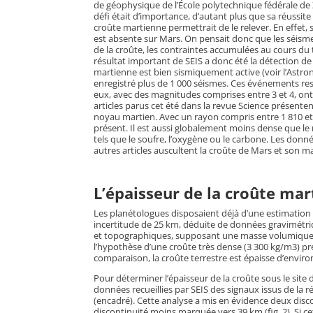
de géophysique de l’École polytechnique fédérale de 
défi était d’importance, d’autant plus que sa réussite 
croûte martienne permettrait de le relever. En effet, 
est absente sur Mars. On pensait donc que les séismes 
de la croûte, les contraintes accumulées au cours d
résultat important de SEIS a donc été la détection de 
martienne est bien sismiquement active (voir l’Astro
enregistré plus de 1 000 séismes. Ces événements re
eux, avec des magnitudes comprises entre 3 et 4, ont 
articles parus cet été dans la revue Science présentent 
noyau martien. Avec un rayon compris entre 1 810 et 
présent. Il est aussi globalement moins dense que le 
tels que le soufre, l’oxygène ou le carbone. Les donn
autres articles auscultent la croûte de Mars et son
L’épaisseur de la croûte ma
Les planétologues disposaient déjà d’une estimation
incertitude de 25 km, déduite de données gravimétriq
et topographiques, supposant une masse volumique c
l’hypothèse d’une croûte très dense (3 300 kg/m3) p
comparaison, la croûte terrestre est épaisse d’enviro
Pour déterminer l’épaisseur de la croûte sous le site
données recueillies par SEIS des signaux issus de la 
(encadré). Cette analyse a mis en évidence deux disco
discontinuité moins marquée vers 39 km (fig. 2). Si cet