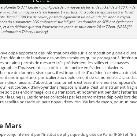
otre planète (6 371 km de rayon) possède un noyau de fer et de nickel de 3 480 km de
e rayon) et un noyau externe liquide. En surface, la croûte est épaisse de 5 à 10 km
nents. Mars (3 390 km de rayon) possède également un noyau de fer dont le rayon,
onnées du sismomètre SEIS embarqué sur InSight. Les données de SEIS ont également
te, et d’en déduire que son épaisseur moyenne se situe entre 24 et 72km. (NASA/JPL
adaptation Thierry Lombry)
nveloppe apportent des informations clés sur la composition globale d’une
être déduites de l’analyse des ondes sismiques qui se propagent à l’intérieu
es ont ainsi permis de mesurer très précisément les tailles et les masses
ographier l’épaisseur de la croûte et de mettre en évidence plusieurs
sence de données sismiques, il est impossible d’accéder à ce niveau de déta
hent une importance particulière au déploiement de sismomètres à la surfa
moins deux raisons. D’abord, un sismomètre est essentiellement composé d’
u’il est coûteux d’envoyer dans l’espace. Ensuite, c’est un instrument fragil
’il ne soit pas endommagé lors du transport, et notamment pendant l’atterris
pour la Lune[1]. Les données collectées par les sismomètres déployés lors de
re satellite possède un petit noyau d’environ 350 km de rayon, pour un ray
de Mars
 conjointement par l’Institut de physique du globe de Paris (IPGP) et l’Ins