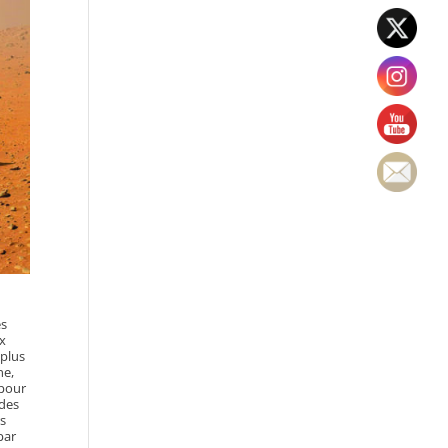
es
ux
 plus
ne,
 pour
 des
rs
par