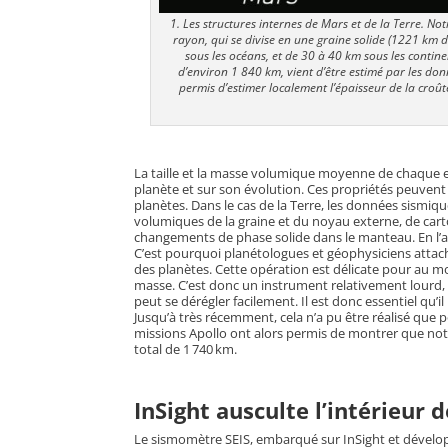
1. Les structures internes de Mars et de la Terre. N
rayon, qui se divise en une graine solide (1221 km d
sous les océans, et de 30 à 40 km sous les conti
d’environ 1 840 km, vient d’être estimé par les d
permis d’estimer localement l’épaisseur de la croû
La taille et la masse volumique moyenne de chaque e
planète et sur son évolution. Ces propriétés peuvent 
planètes. Dans le cas de la Terre, les données sismiqu
volumiques de la graine et du noyau externe, de cart
changements de phase solide dans le manteau. En l’ab
C’est pourquoi planétologues et géophysiciens attac
des planètes. Cette opération est délicate pour au 
masse. C’est donc un instrument relativement lourd, q
peut se dérégler facilement. Il est donc essentiel qu
Jusqu’à très récemment, cela n’a pu être réalisé que 
missions Apollo ont alors permis de montrer que not
total de 1 740 km.
InSight ausculte l’intérieur 
Le sismomètre SEIS, embarqué sur InSight et développé