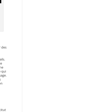
r des
ils.
ce
une
e qui
sage.
s
on
titut