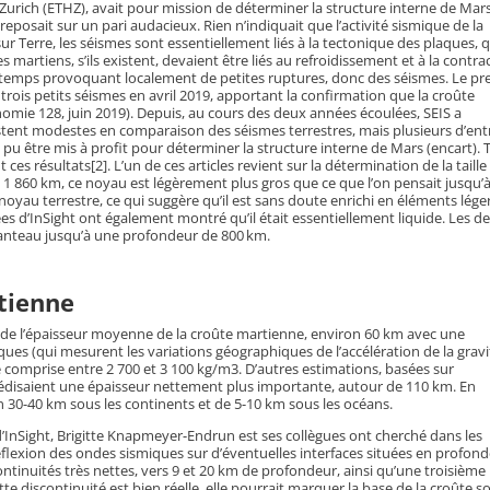
Zurich (ETHZ), avait pour mission de déterminer la structure interne de Mars
reposait sur un pari audacieux. Rien n’indiquait que l’activité sismique de la
sur Terre, les séismes sont essentiellement liés à la tectonique des plaques, q
martiens, s’ils existent, devaient être liés au refroidissement et à la contra
u temps provoquant localement de petites ruptures, donc des séismes. Le pr
trois petits séismes en avril 2019, apportant la confirmation que la croûte
nomie 128, juin 2019). Depuis, au cours des deux années écoulées, SEIS a
stent modestes en comparaison des séismes terrestres, mais plusieurs d’ent
pu être mis à profit pour déterminer la structure interne de Mars (encart). T
ces résultats[2]. L’un de ces articles revient sur la détermination de la taille
1 860 km, ce noyau est légèrement plus gros que ce que l’on pensait jusqu’
noyau terrestre, ce qui suggère qu’il est sans doute enrichi en éléments léger
ées d’InSight ont également montré qu’il était essentiellement liquide. Les d
 manteau jusqu’à une profondeur de 800 km.
rtienne
 de l’épaisseur moyenne de la croûte martienne, environ 60 km avec une
ues (qui mesurent les variations géographiques de l’accélération de la gravi
omprise entre 2 700 et 3 100 kg/m3. D’autres estimations, basées sur
rédisaient une épaisseur nettement plus importante, autour de 110 km. En
n 30-40 km sous les continents et de 5-10 km sous les océans.
 d’InSight, Brigitte Knapmeyer-Endrun est ses collègues ont cherché dans les
réflexion des ondes sismiques sur d’éventuelles interfaces situées en profon
ntinuités très nettes, vers 9 et 20 km de profondeur, ainsi qu’une troisième
te discontinuité est bien réelle, elle pourrait marquer la base de la croûte so