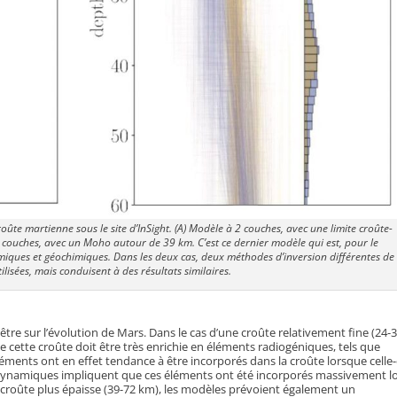
roûte martienne sous le site d’InSight. (A) Modèle à 2 couches, avec une limite croûte-
couches, avec un Moho autour de 39 km. C’est ce dernier modèle qui est, pour le
iques et géochimiques. Dans les deux cas, deux méthodes d’inversion différentes de
ilisées, mais conduisent à des résultats similaires.
être sur l’évolution de Mars. Dans le cas d’une croûte relativement fine (24-
cette croûte doit être très enrichie en éléments radiogéniques, tels que
éléments ont en effet tendance à être incorporés dans la croûte lorsque celle-
 dynamiques impliquent que ces éléments ont été incorporés massivement l
croûte plus épaisse (39-72 km), les modèles prévoient également un