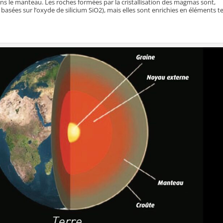
ns le manteau. Les roches formées par la cristallisation des magmas sont,
basées sur l’oxyde de silicium SiO2), mais elles sont enrichies en éléments te