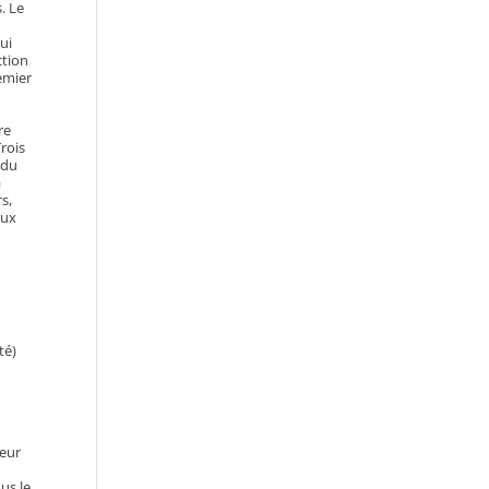
. Le
ui
ction
emier
re
rois
 du
à
s,
eux
té)
deur
us le