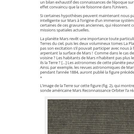
un bilan exhaustif des connaissances de l’époque sur l
effet convaincu que la vie foisonne dans l’Univers.
Si certaines hypothèses peuvent maintenant nous pa
intelligente sur Mars à l’origine d’un immense système 
certaines de ces gravures anciennes, qui résonnent
missions spatiales actuelles.
La planète Mars revêt une importance toute particuliè
Terres du ciel, puis les deux volumineux tomes La Pla
pas son excitation s’il pouvait participer avec nous à
arpentant la surface de Mars ! Comme dans le cas de l
voisine ? Les habitants de Mars n’habitent pas plus 
ils la Terre ? […] Les astronomes de cette planète p
Ainsi, par exemple, les revues astronomiques de Mars
pendant l’année 1884, auront publié la figure précéde
»
L’image de la Terre sur cette figure (fig. 2), qui mon
sonde américaine Mars Reconnaissance Orbiter l’a réal