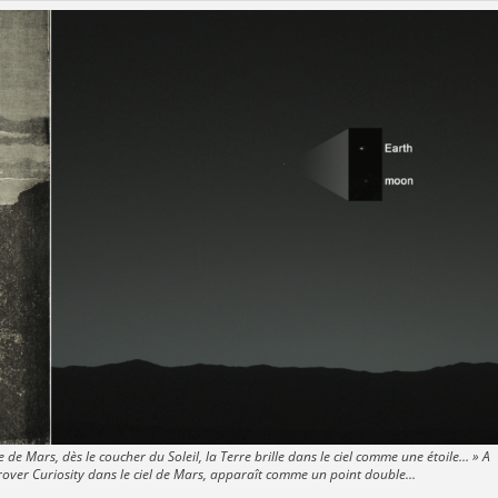
e de Mars, dès le coucher du Soleil, la Terre brille dans le ciel comme une étoile… » A
 rover Curiosity dans le ciel de Mars, apparaît comme un point double…