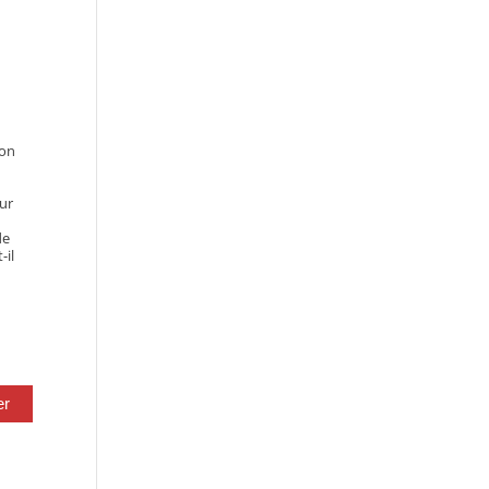
’on
our
de
-il
er