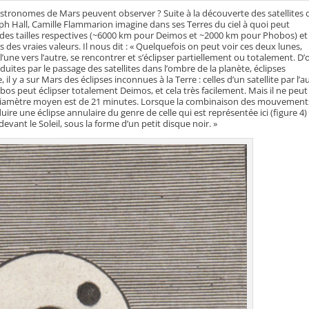
tronomes de Mars peuvent observer ? Suite à la découverte des satellites 
 Hall, Camille Flammarion imagine dans ses Terres du ciel à quoi peut
ls des tailles respectives (~6000 km pour Deimos et ~2000 km pour Phobos) et
es vraies valeurs. Il nous dit : « Quelquefois on peut voir ces deux lunes,
’une vers l’autre, se rencontrer et s’éclipser partiellement ou totalement. D’o
ites par le passage des satellites dans l’ombre de la planète, éclipses
l y a sur Mars des éclipses inconnues à la Terre : celles d’un satellite par l’a
hobos peut éclipser totalement Deimos, et cela très facilement. Mais il ne peut
le diamètre moyen est de 21 minutes. Lorsque la combinaison des mouvement
uire une éclipse annulaire du genre de celle qui est représentée ici (figure 4) 
devant le Soleil, sous la forme d’un petit disque noir. »