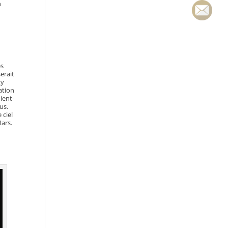
n
es
erait
ty
ation
ient-
us.
 ciel
Mars.