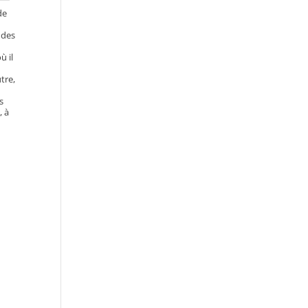
de
 des
ù il
utre,
s
, à