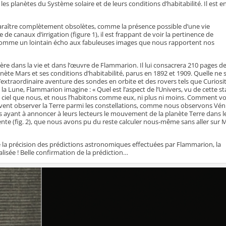
es planètes du Système solaire et de leurs conditions d’habitabilité. Il est e
raître complètement obsolètes, comme la présence possible d’une vie
de canaux d’irrigation (figure 1), il est frappant de voir la pertinence de
 comme un lointain écho aux fabuleuses images que nous rapportent nos
re dans la vie et dans l’œuvre de Flammarion. Il lui consacrera 210 pages d
nète Mars et ses conditions d’habitabilité, parus en 1892 et 1909. Quelle ne s
 l’extraordinaire aventure des sondes en orbite et des rovers tels que Curiosi
a Lune, Flammarion imagine : « Quel est l’aspect de l’Univers, vu de cette st
le ciel que nous, et nous l’habitons comme eux, ni plus ni moins. Comment vo
euvent observer la Terre parmi les constellations, comme nous observons Vén
 ayant à annoncer à leurs lecteurs le mouvement de la planète Terre dans le
nte (fig. 2), que nous avons pu du reste calculer nous-même sans aller sur 
tre la précision des prédictions astronomiques effectuées par Flammarion, la
isée ! Belle confirmation de la prédiction…