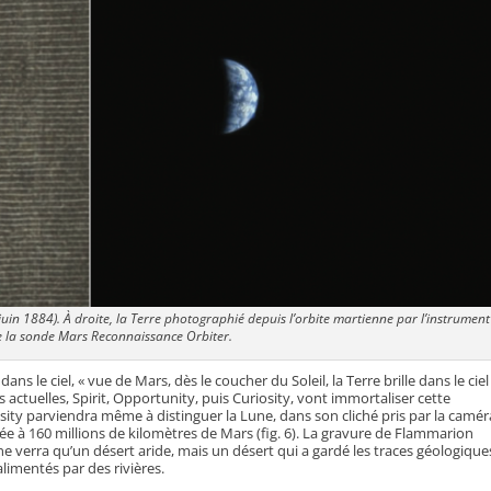
juin 1884). À droite, la Terre photographié depuis l’orbite martienne par l’instrument
e la sonde Mars Reconnaissance Orbiter.
s le ciel, « vue de Mars, dès le coucher du Soleil, la Terre brille dans le ciel
actuelles, Spirit, Opportunity, puis Curiosity, vont immortaliser cette
osity parviendra même à distinguer la Lune, dans son cliché pris par la camér
uée à 160 millions de kilomètres de Mars (fig. 6). La gravure de Flammarion
 ne verra qu’un désert aride, mais un désert qui a gardé les traces géologique
limentés par des rivières.