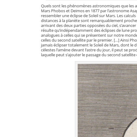
Quels sont les phénomènes astronomiques que les as
Mars Phobos et Deimos en 1877 par l’astronome Asaph
ressembler une éclipse de Soleil sur Mars. Les calcu
distances à la planète sont remarquablement proches d
arrivant des deux parties opposées du ciel, s’avancer l
résulte qu’indépendamment des éclipses de lune produ
analogues à celles qui se présentent sur notre monde, i
celles du second satellite par le premier. […] Ainsi P
jamais éclipser totalement le Soleil de Mars, dont 
célestes l’amène devant l’astre du jour, il peut se prod
laquelle peut s’ajouter le passage du second satellite 