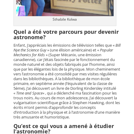
Sthabile Kolwa
Quel a été votre parcours pour devenir
astronome?
Enfant, j’appréciais les émissions de télévision telles que «
Bill
Nye the Science Guy
» (une élision américaine) et «
Popular
Mechanics for Kids
» (Super Mécanix, une émission
canadienne), car j’étais fascinée par le fonctionnement du
monde naturel et des objets fabriqués par l’homme, ainsi
que par les élégantes lois de la physique. Mon cheminement
vers l’astronomie a été consolidé par mes visites régulières
dans les bibliothèques. À la bibliothèque de mon école
primaire, en septième année (l’équivalent de la classe de
5ème), j’ai découvert un livre de Dorling Kindersley intitulé
«
Time and Space
« , qui a déclenché ma fascination pour les
trous noirs. Au cours de mon adolescence, j’ai découvert la
vulgarisation scientifique grâce à Stephen Hawking, dont les
écrits m’ont permis d’approfondir les concepts
d’introduction à la physique et à l’astronomie d’une manière
très amusante et humoristique.
Qu’est ce qui vous a amené à étudier
l’astronomie?