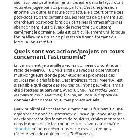
seul faux pas peut entraîner un désastre dans la façon dont
vous êtes jugée par vos pairs, parfois. C’est une pression
énorme. En outre, la nature contractuelle à court terme des
post-docs et, dans certains cas, les retards de paiement aux
chercheurs post-docs font que certaines femmes africaines
abandonnent leurs travaux de recherche ou quittent
carrément le domaine. Cela est particulièrement vrai lorsque
l’on préfère une situation plus stable financièrement ou
lorsque l’on est mère.
Quels sont vos actions/projets en cours
concernant l’astronomie?
En ce moment, je travaille avec les données du continuum
radio de MeerKAT+uGMRT ainsi qu’avec des observations
multi-longueurs d’onde pour étudier les propriétés des
sources radio très faibles. C’est intéressant car MeerKAT est
si sensible qu’il capte des sources qui n’ont peut-être jamais
été détectées auparavant. Avec l’uGMRT
(upgraded Giant
Metrewave Radio Telescope
) à Pune, en Inde, je dispose de
données étonnantes pour mes projets actuels.
Deux publicités éhontées pour terminer. Je fais partie d’une
organisation appelée
Astronomy in Colour
, qui encourage le
développement des femmes de couleurs, étoiles montantes
dans le domaine de l’astronomie. Nous avons une chaîne
Youtube
où nous présentons notre travail, comme la
récente série de conférences «
Trailblazers
« .