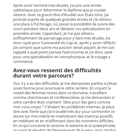
Après avoir terminé mes études, j’ai pris une année
sabbatique pour déterminer le diplôme que je voulais
obtenir. Avec ce grand rêve d’étudier aux États-Unis, j’ai
postulé auprès de quelques grandes écoles et j’ai obtenu
une place à l’UChicago, où j’avais la possibilité de suivre des
cours pendant deux ans et déclarer ma spécialisation en
première année. Cependant, je n’ai pas obtenu
suffisamment de parrainage pour y faire mes études. J’ai
donc opté pour l’université du Cap et, après y avoir réfléchi,
j’ai compris que suivre ma passion serait payant. Je me suis
rappelé à quel point j’aimais l’astronomie et j’ai donc opté
pour une spécialisation en astrophysique, et le voyage a
commencé.
Avez-vous ressenti des difficultés
durant votre parcours?
Oui, il y a eu des difficultés. Je me demandais parfois si j’étais
assez bonne pour poursuivre cette carrière. En voyant la
rareté des femmes noires dans ce domaine, travaillant
comme chercheuses et conférencières, je me demandais si
cette carrière était vraiment faite pour des gens comme
moi, vous voyez ? C’étaient les problèmes internes. Je peux
dire avec fierté que j’ai travaillé très dur pour surmonter ce
doute sur moi-même en maintenant des mantras positifs,
en méditant et en m’affirmant dans les moments difficiles.
En ce qui concerne le racisme, le sexisme et la queerphobie,
qui sont le résultat de l’ignorance et de la peur, mon modus