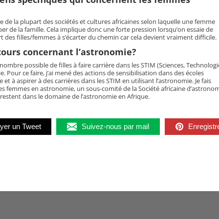
nte de la plupart des sociétés et cultures africaines selon laquelle une femme
uper de la famille. Cela implique donc une forte pression lorsqu’on essaie de
art des filles/femmes à s’écarter du chemin car cela devient vraiment difficile.
 cours concernant l’astronomie?
 nombre possible de filles à faire carrière dans les STIM (Sciences, Technologi
. Pour ce faire, j’ai mené des actions de sensibilisation dans des écoles
e et à aspirer à des carrières dans les STIM en utilisant l’astronomie. Je fais
 des femmes en astronomie, un sous-comité de la Société africaine d’astrono
restent dans le domaine de l’astronomie en Afrique.
yer un Tweet
Suivez-nous par mail
Enregistr