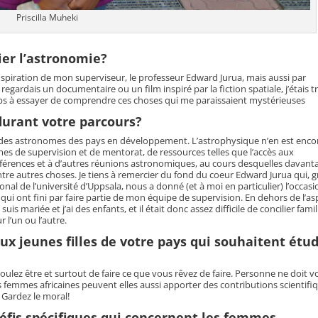
Priscilla Muheki
ier l’astronomie?
l’inspiration de mon superviseur, le professeur Edward Jurua, mais aussi par
e regardais un documentaire ou un film inspiré par la fiction spatiale, j’étais t
emps à essayer de comprendre ces choses qui me paraissaient mystérieuses
 durant votre parcours?
et des astronomes des pays en développement. L’astrophysique n’en est enco
s de supervision et de mentorat, de ressources telles que l’accès aux
onférences et à d’autres réunions astronomiques, au cours desquelles davant
 entre autres choses. Je tiens à remercier du fond du coeur Edward Jurua qui, 
l de l’université d’Uppsala, nous a donné (et à moi en particulier) l’occasi
 qui ont fini par faire partie de mon équipe de supervision. En dehors de l’as
suis mariée et j’ai des enfants, et il était donc assez difficile de concilier famil
r l’un ou l’autre.
ux jeunes filles de votre pays qui souhaitent étud
voulez être et surtout de faire ce que vous rêvez de faire. Personne ne doit 
les femmes africaines peuvent elles aussi apporter des contributions scientifi
 Gardez le moral!
défis spécifiques qui concernent les femmes