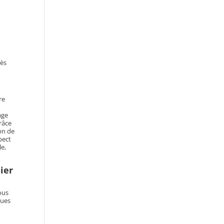
rès
re
age
grâce
on de
pect
le,
ier
vous
ques