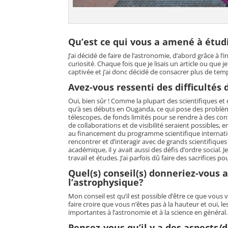
Qu’est ce qui vous a amené à étud
J’ai décidé de faire de l’astronomie, d’abord grâce à 
curiosité. Chaque fois que je lisais un article ou que j
captivée et j’ai donc décidé de consacrer plus de t
Avez-vous ressenti des difficultés
Oui, bien sûr ! Comme la plupart des scientifiques 
qu’à ses débuts en Ouganda, ce qui pose des problème
télescopes, de fonds limités pour se rendre à des c
de collaborations et de visibilité seraient possibles,
au financement du programme scientifique internationa
rencontrer et d’interagir avec de grands scientifiques
académique, il y avait aussi des défis d’ordre social. Je 
travail et études. J’ai parfois dû faire des sacrifices pou
Quel(s) conseil(s) donneriez-vous a
l’astrophysique?
Mon conseil est qu’il est possible d’être ce que vous 
faire croire que vous n’êtes pas à la hauteur et oui, 
importantes à l’astronomie et à la science en général.
Pensez-vous qu’il y a des aspects/