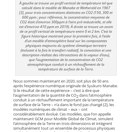
À gauche se trouve un profil vertical de température tel que
calculé dans le modèle de Manabe et Wetherald en 1967
[3], pour trois concentrations distinctes en CO2 (150, 300 et
600 ppm ; pour référence, la concentration moyenne de
CO2 était d’environ 300ppm à l’aire pré-industrielle, et elle
est d’environ 410 ppm en 2019). À droite se trouve un zoom
de ce profil vertical de température entre 0 et 2 km. C’est la
figure historique montrant pour la première fois, à l’aide
d’un modèle d’atmosphère basé sur les composantes
physiques majeures du système climatique terrestre
(incluant à la fois le transfert radiatif, la convection et une
description réaliste des rétroactions de la vapeur d’eau),
que l’augmentation de la concentration de CO2
atmosphérique conduit à un réchauffement de la
température de surface de la Terre.
Nous sommes maintenant en 2020, soit plus de 50 ans
après l’expérience numérique originale de Syukuro Manabe.
Si le résultat de cette expérience – c’est à dire que
l’augmentation de la quantité de CO
dans l’atmosphère
2
conduit à un réchauffement important de la température
de surface de la Terre – n’a dans le fond pas changé [2], les
modèles numériques de climat – eux – ont
considérablement évolué. Ces modèles, que l’on appelle
maintenant GCM pour Modèle Global de Climat, simulent
l’atmosphère de la Terre en trois dimensions et intègrent
simultanément tout un ensemble de processus physiques