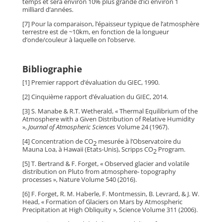
temps et sera environ 10% plus grande d’ici environ 1
milliard d’années.
[7] Pour la comparaison, l’épaisseur typique de l’atmosphère
terrestre est de ~10km, en fonction de la longueur
d’onde/couleur à laquelle on l’observe.
Bibliographie
[1] Premier rapport d’évaluation du GIEC, 1990.
[2] Cinquième rapport d’évaluation du GIEC, 2014.
[3] S. Manabe & R.T. Wetherald, « Thermal Equilibrium of the
Atmosphere with a Given Distribution of Relative Humidity
»,
Journal of Atmospheric Sciences
Volume 24 (1967).
[4] Concentration de CO
mesurée à l’Observatoire du
2
Mauna Loa, à Hawaii (Etats-Unis), Scripps CO
Program.
2
[5] T. Bertrand & F. Forget, « Observed glacier and volatile
distribution on Pluto from atmosphere- topography
processes », Nature Volume 540 (2016).
[6] F. Forget, R. M. Haberle, F. Montmessin, B. Levrard, & J. W.
Head, « Formation of Glaciers on Mars by Atmospheric
Precipitation at High Obliquity », Science Volume 311 (2006).