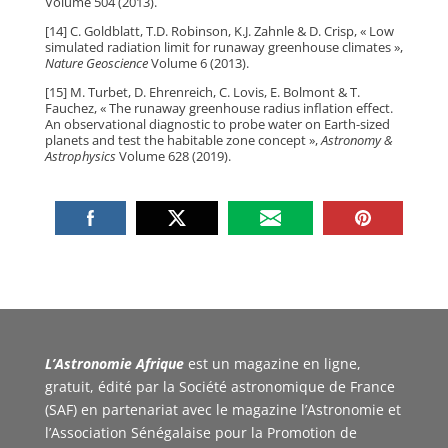
Volume 504 (2013).
[14] C. Goldblatt, T.D. Robinson, K.J. Zahnle & D. Crisp, « Low
simulated radiation limit for runaway greenhouse climates »,
Nature Geoscience
Volume 6 (2013).
[15] M. Turbet, D. Ehrenreich, C. Lovis, E. Bolmont & T.
Fauchez, « The runaway greenhouse radius inflation effect.
An observational diagnostic to probe water on Earth-sized
planets and test the habitable zone concept »,
Astronomy &
Astrophysics
Volume 628 (2019).
L’Astronomie Afrique
est un magazine en ligne,
gratuit, édité par la Société astronomique de France
(SAF) en partenariat avec le magazine l’Astronomie et
l’Association Sénégalaise pour la Promotion de