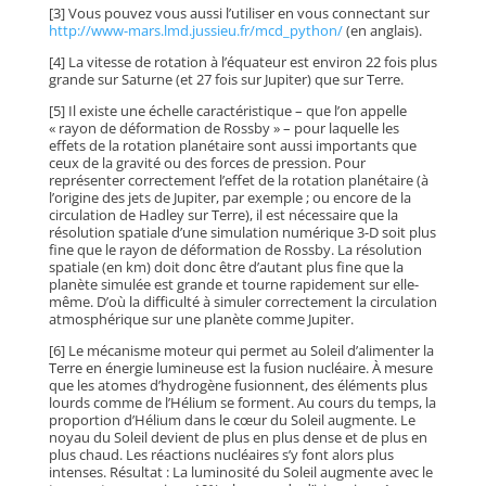
[3] Vous pouvez vous aussi l’utiliser en vous connectant sur
http://www-mars.lmd.jussieu.fr/mcd_python/
(en anglais).
[4] La vitesse de rotation à l’équateur est environ 22 fois plus
grande sur Saturne (et 27 fois sur Jupiter) que sur Terre.
[5] Il existe une échelle caractéristique – que l’on appelle
« rayon de déformation de Rossby » – pour laquelle les
effets de la rotation planétaire sont aussi importants que
ceux de la gravité ou des forces de pression. Pour
représenter correctement l’effet de la rotation planétaire (à
l’origine des jets de Jupiter, par exemple ; ou encore de la
circulation de Hadley sur Terre), il est nécessaire que la
résolution spatiale d’une simulation numérique 3-D soit plus
fine que le rayon de déformation de Rossby. La résolution
spatiale (en km) doit donc être d’autant plus fine que la
planète simulée est grande et tourne rapidement sur elle-
même. D’où la difficulté à simuler correctement la circulation
atmosphérique sur une planète comme Jupiter.
[6] Le mécanisme moteur qui permet au Soleil d’alimenter la
Terre en énergie lumineuse est la fusion nucléaire. À mesure
que les atomes d’hydrogène fusionnent, des éléments plus
lourds comme de l’Hélium se forment. Au cours du temps, la
proportion d’Hélium dans le cœur du Soleil augmente. Le
noyau du Soleil devient de plus en plus dense et de plus en
plus chaud. Les réactions nucléaires s’y font alors plus
intenses. Résultat : La luminosité du Soleil augmente avec le