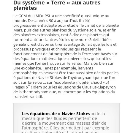
Du système « Terre » aux autres
planètes
Le GCM du LMD/IPSL a une spécificité quasi unique au
monde. Des années 90 à aujourd’hui, il a été
progressivement adapté pour étudier le climat de la planète
Mars, puis des autres planètes du Système solaire, et enfin
des planètes extrasolaires, c’est à dire des planètes qui
tournent autour d’autres étoiles que notre Soleil. L’idée
géniale ici est d’avoir su tirer avantage du fait que les lois et
processus physiques et chimiques qui régissent le
fonctionnement de l’atmosphère de la Terre sont basés sur
des équations mathématiques universelles, qui sont les
mêmes que l’on se trouve sur Terre, sur Mars ou bien sur
une exoplanète. Tenez par exemple, les vents
atmosphériques peuvent être tout aussi bien décrits par les
équations de Navier Stokes de l’hydrodynamique que l’on
soit sur Terre ou … sur l’exoplanète « Jupiter chaud » 51
2
Pegasi b
! Idem pour les équations de Clausius-Clapeyron
de la thermodynamique, ou encore pour les équations du
transfert radiatif.
Les équations de « Navier Stokes »
de la
mécanique des fluides permettent de
décrire le mouvement des masses d’air de
l’atmosphère. Elles permettent par exemple
d’estimer l’intensité et la direction des