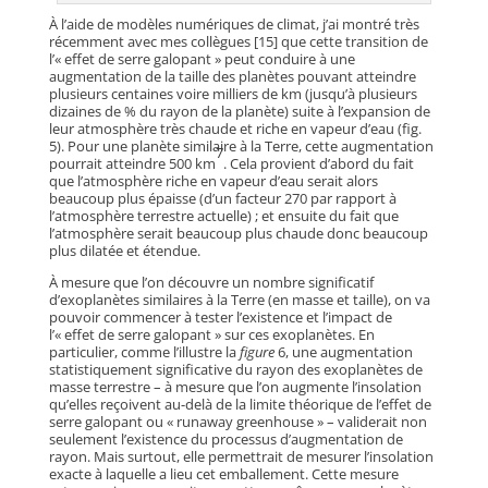
À l’aide de modèles numériques de climat, j’ai montré très
récemment avec mes collègues [15] que cette transition de
l’« effet de serre galopant » peut conduire à une
augmentation de la taille des planètes pouvant atteindre
plusieurs centaines voire milliers de km (jusqu’à plusieurs
dizaines de % du rayon de la planète) suite à l’expansion de
leur atmosphère très chaude et riche en vapeur d’eau (fig.
5). Pour une planète similaire à la Terre, cette augmentation
7
pourrait atteindre 500 km
. Cela provient d’abord du fait
que l’atmosphère riche en vapeur d’eau serait alors
beaucoup plus épaisse (d’un facteur 270 par rapport à
l’atmosphère terrestre actuelle) ; et ensuite du fait que
l’atmosphère serait beaucoup plus chaude donc beaucoup
plus dilatée et étendue.
À mesure que l’on découvre un nombre significatif
d’exoplanètes similaires à la Terre (en masse et taille), on va
pouvoir commencer à tester l’existence et l’impact de
l’« effet de serre galopant » sur ces exoplanètes. En
particulier, comme l’illustre la
figure
6, une augmentation
statistiquement significative du rayon des exoplanètes de
masse terrestre – à mesure que l’on augmente l’insolation
qu’elles reçoivent au-delà de la limite théorique de l’effet de
serre galopant ou « runaway greenhouse » – validerait non
seulement l’existence du processus d’augmentation de
rayon. Mais surtout, elle permettrait de mesurer l’insolation
exacte à laquelle a lieu cet emballement. Cette mesure