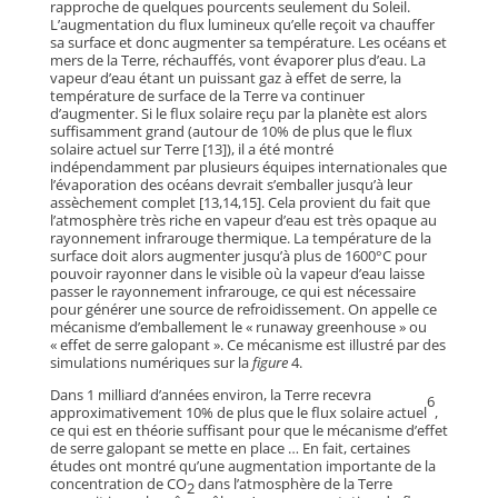
rapproche de quelques pourcents seulement du Soleil.
L’augmentation du flux lumineux qu’elle reçoit va chauffer
sa surface et donc augmenter sa température. Les océans et
mers de la Terre, réchauffés, vont évaporer plus d’eau. La
vapeur d’eau étant un puissant gaz à effet de serre, la
température de surface de la Terre va continuer
d’augmenter. Si le flux solaire reçu par la planète est alors
suffisamment grand (autour de 10% de plus que le flux
solaire actuel sur Terre [13]), il a été montré
indépendamment par plusieurs équipes internationales que
l’évaporation des océans devrait s’emballer jusqu’à leur
assèchement complet [13,14,15]. Cela provient du fait que
l’atmosphère très riche en vapeur d’eau est très opaque au
rayonnement infrarouge thermique. La température de la
surface doit alors augmenter jusqu’à plus de 1600°C pour
pouvoir rayonner dans le visible où la vapeur d’eau laisse
passer le rayonnement infrarouge, ce qui est nécessaire
pour générer une source de refroidissement. On appelle ce
mécanisme d’emballement le « runaway greenhouse » ou
« effet de serre galopant ». Ce mécanisme est illustré par des
simulations numériques sur la
figure
4.
Dans 1 milliard d’années environ, la Terre recevra
6
approximativement 10% de plus que le flux solaire actuel
,
ce qui est en théorie suffisant pour que le mécanisme d’effet
de serre galopant se mette en place … En fait, certaines
études ont montré qu’une augmentation importante de la
concentration de CO
dans l’atmosphère de la Terre
2