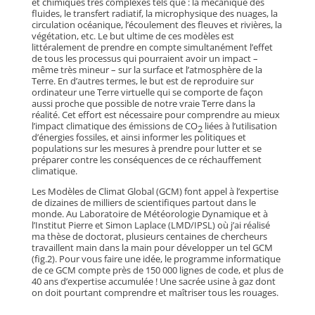
et chimiques très complexes tels que : la mécanique des
fluides, le transfert radiatif, la microphysique des nuages, la
circulation océanique, l’écoulement des fleuves et rivières, la
végétation, etc. Le but ultime de ces modèles est
littéralement de prendre en compte simultanément l’effet
de tous les processus qui pourraient avoir un impact –
même très mineur – sur la surface et l’atmosphère de la
Terre. En d’autres termes, le but est de reproduire sur
ordinateur une Terre virtuelle qui se comporte de façon
aussi proche que possible de notre vraie Terre dans la
réalité. Cet effort est nécessaire pour comprendre au mieux
l’impact climatique des émissions de CO
liées à l’utilisation
2
d’énergies fossiles, et ainsi informer les politiques et
populations sur les mesures à prendre pour lutter et se
préparer contre les conséquences de ce réchauffement
climatique.
Les Modèles de Climat Global (GCM) font appel à l’expertise
de dizaines de milliers de scientifiques partout dans le
monde. Au Laboratoire de Météorologie Dynamique et à
l’Institut Pierre et Simon Laplace (LMD/IPSL) où j’ai réalisé
ma thèse de doctorat, plusieurs centaines de chercheurs
travaillent main dans la main pour développer un tel GCM
(fig.2). Pour vous faire une idée, le programme informatique
de ce GCM compte près de 150 000 lignes de code, et plus de
40 ans d’expertise accumulée ! Une sacrée usine à gaz dont
on doit pourtant comprendre et maîtriser tous les rouages.