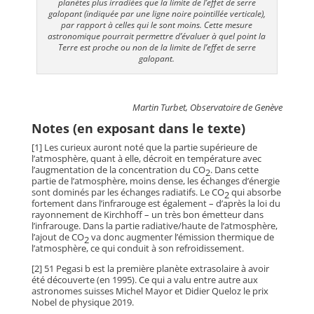
planètes plus irradiées que la limite de l’effet de serre
galopant (indiquée par une ligne noire pointillée verticale),
par rapport à celles qui le sont moins. Cette mesure
astronomique pourrait permettre d’évaluer à quel point la
Terre est proche ou non de la limite de l’effet de serre
galopant.
Martin Turbet, Observatoire de Genève
Notes (en exposant dans le texte)
[1] Les curieux auront noté que la partie supérieure de
l’atmosphère, quant à elle, décroit en température avec
l’augmentation de la concentration du CO
. Dans cette
2
partie de l’atmosphère, moins dense, les échanges d’énergie
sont dominés par les échanges radiatifs. Le CO
qui absorbe
2
fortement dans l’infrarouge est également – d’après la loi du
rayonnement de Kirchhoff – un très bon émetteur dans
l’infrarouge. Dans la partie radiative/haute de l’atmosphère,
l’ajout de CO
va donc augmenter l’émission thermique de
2
l’atmosphère, ce qui conduit à son refroidissement.
[2] 51 Pegasi b est la première planète extrasolaire à avoir
été découverte (en 1995). Ce qui a valu entre autre aux
astronomes suisses Michel Mayor et Didier Queloz le prix
Nobel de physique 2019.