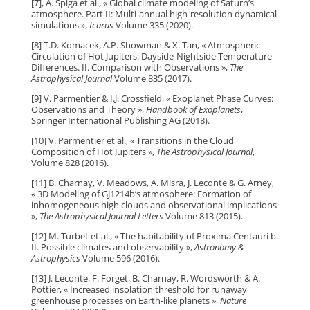
[7], A. Spiga et al., « Global climate modeling of Saturn’s
atmosphere. Part II: Multi-annual high-resolution dynamical
simulations »,
Icarus
Volume 335 (2020).
[8] T.D. Komacek, A.P. Showman & X. Tan, « Atmospheric
Circulation of Hot Jupiters: Dayside-Nightside Temperature
Differences. II. Comparison with Observations »,
The
Astrophysical Journal
Volume 835 (2017).
[9] V. Parmentier & I.J. Crossfield, « Exoplanet Phase Curves:
Observations and Theory »,
Handbook of Exoplanets
,
Springer International Publishing AG (2018).
[10] V. Parmentier et al., « Transitions in the Cloud
Composition of Hot Jupiters »,
The Astrophysical Journal
,
Volume 828 (2016).
[11] B. Charnay, V. Meadows, A. Misra, J. Leconte & G. Arney,
« 3D Modeling of GJ1214b’s atmosphere: Formation of
inhomogeneous high clouds and observational implications
»,
The Astrophysical Journal Letters
Volume 813 (2015).
[12] M. Turbet et al., « The habitability of Proxima Centauri b.
II. Possible climates and observability »,
Astronomy &
Astrophysics
Volume 596 (2016).
[13] J. Leconte, F. Forget, B. Charnay, R. Wordsworth & A.
Pottier, « Increased insolation threshold for runaway
greenhouse processes on Earth-like planets »,
Nature