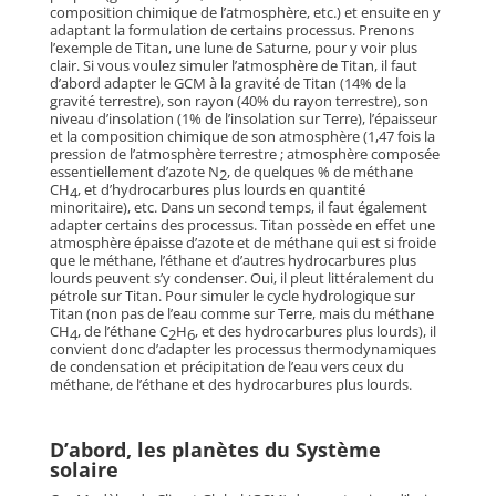
composition chimique de l’atmosphère, etc.) et ensuite en y
adaptant la formulation de certains processus. Prenons
l’exemple de Titan, une lune de Saturne, pour y voir plus
clair. Si vous voulez simuler l’atmosphère de Titan, il faut
d’abord adapter le GCM à la gravité de Titan (14% de la
gravité terrestre), son rayon (40% du rayon terrestre), son
niveau d’insolation (1% de l’insolation sur Terre), l’épaisseur
et la composition chimique de son atmosphère (1,47 fois la
pression de l’atmosphère terrestre ; atmosphère composée
essentiellement d’azote N
, de quelques % de méthane
2
CH
, et d’hydrocarbures plus lourds en quantité
4
minoritaire), etc. Dans un second temps, il faut également
adapter certains des processus. Titan possède en effet une
atmosphère épaisse d’azote et de méthane qui est si froide
que le méthane, l’éthane et d’autres hydrocarbures plus
lourds peuvent s’y condenser. Oui, il pleut littéralement du
pétrole sur Titan. Pour simuler le cycle hydrologique sur
Titan (non pas de l’eau comme sur Terre, mais du méthane
CH
, de l’éthane C
H
, et des hydrocarbures plus lourds), il
4
2
6
convient donc d’adapter les processus thermodynamiques
de condensation et précipitation de l’eau vers ceux du
méthane, de l’éthane et des hydrocarbures plus lourds.
D’abord, les planètes du Système
solaire