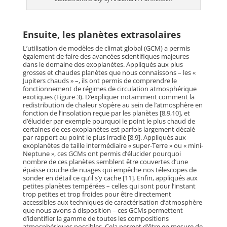
Ensuite, les planètes extrasolaires
L’utilisation de modèles de climat global (GCM) a permis
également de faire des avancées scientifiques majeures
dans le domaine des exoplanètes. Appliqués aux plus
grosses et chaudes planètes que nous connaissons – les «
Jupiters chauds » –, ils ont permis de comprendre le
fonctionnement de régimes de circulation atmosphérique
exotiques (Figure 3). D’expliquer notamment comment la
redistribution de chaleur s’opère au sein de l’atmosphère en
fonction de l’insolation reçue par les planètes [8,9,10], et
d’élucider par exemple pourquoi le point le plus chaud de
certaines de ces exoplanètes est parfois largement décalé
par rapport au point le plus irradié [8,9]. Appliqués aux
exoplanètes de taille intermédiaire « super-Terre » ou « mini-
Neptune », ces GCMs ont permis d’élucider pourquoi
nombre de ces planètes semblent être couvertes d’une
épaisse couche de nuages qui empêche nos télescopes de
sonder en détail ce qu’il s’y cache [11]. Enfin, appliqués aux
petites planètes tempérées – celles qui sont pour l’instant
trop petites et trop froides pour être directement
accessibles aux techniques de caractérisation d’atmosphère
que nous avons à disposition – ces GCMs permettent
d’identifier la gamme de toutes les compositions
atmosphériques possibles. Cela permet d’être en mesure de