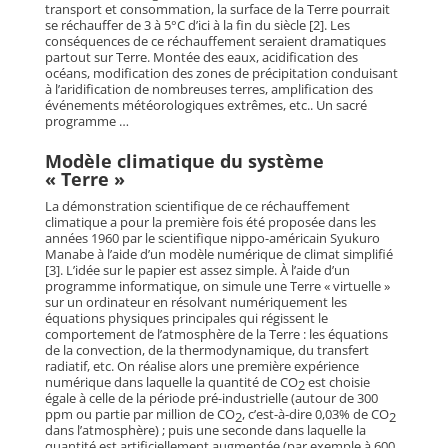
transport et consommation, la surface de la Terre pourrait
se réchauffer de 3 à 5°C d’ici à la fin du siècle [2]. Les
conséquences de ce réchauffement seraient dramatiques
partout sur Terre. Montée des eaux, acidification des
océans, modification des zones de précipitation conduisant
à l’aridification de nombreuses terres, amplification des
événements météorologiques extrêmes, etc.. Un sacré
programme …
Modèle climatique du système
« Terre »
La démonstration scientifique de ce réchauffement
climatique a pour la première fois été proposée dans les
années 1960 par le scientifique nippo-américain Syukuro
Manabe à l’aide d’un modèle numérique de climat simplifié
[3]. L’idée sur le papier est assez simple. À l’aide d’un
programme informatique, on simule une Terre « virtuelle »
sur un ordinateur en résolvant numériquement les
équations physiques principales qui régissent le
comportement de l’atmosphère de la Terre : les équations
de la convection, de la thermodynamique, du transfert
radiatif, etc. On réalise alors une première expérience
numérique dans laquelle la quantité de CO
est choisie
2
égale à celle de la période pré-industrielle (autour de 300
ppm ou partie par million de CO
, c’est-à-dire 0,03% de CO
2
2
dans l’atmosphère) ; puis une seconde dans laquelle la
quantité est artificiellement augmentée (par exemple à 600