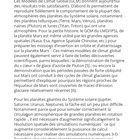
Ces Modèles de Climat Global (GCM) donnent aujourd’hui
des résultats très satisfaisants. D’abord ils permettent de
reproduire fidèlement le comportement de la plupart des
atmosphères des planètes du Système solaire, notamment
des planètes telluriques (Terre, Mars, Vénus), planètes
naines (Pluton) et lunes (Titan, Triton) qui ont une
atmosphère. Pour la petite histoire, le GCM du LMD/IPSL de
la planète Mars est même utilisé par les grandes agences
spatiales (Nasa, Esa, Agence Spatiale Chinoise, etc.) pour
préparer les missions d’insertion en orbite et d’atterrissage
3
sur la planète Mars
. Ces mêmes modèles de climat global
peuvent également servir à faire de belles découvertes
scientifiques, parmi lesquelles : la démonstration de l’origine
du « cœur » de glace d’azote de Pluton [5] ; ou encore la
démonstration que les périodes passées de forte obliquité
sur Mars ont conduit à des cycles de climat glaciaires qui
permettent d’expliquer pourquoi les régions proches de
l’équateur de Mars sont couvertes de traces d’érosion
glaciaire relativement récentes [6].
Pour les planètes géantes du Système solaire (Jupiter,
Saturne, Uranus, Neptune), la tâche est un peu plus difficile.
Notamment parce que pour simuler correctement la
circulation atmosphérique de grandes planètes en rotation
4
rapide
, il est nécessaire d’augmenter significativement la
5
résolution spatiale des simulations numériques
ce qui
augmente considérablement la puissance de calcul
nécessaire pour réaliser des simulations numériques 3-D.
Toutefois, des résultats récents montrent qu’avec une