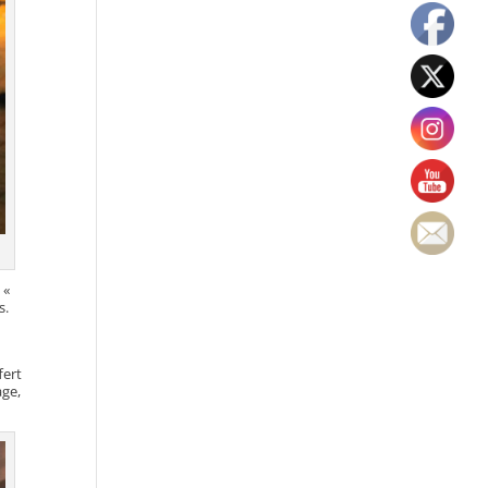
 «
s.
s
fert
age,