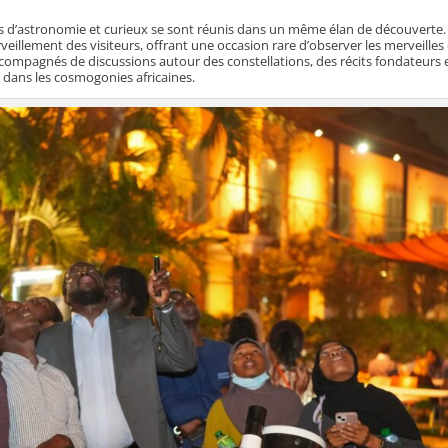
nés d’astronomie et curieux se sont réunis dans un même élan de découverte.
erveillement des visiteurs, offrant une occasion rare d’observer les merveilles
compagnés de discussions autour des constellations, des récits fondateurs 
dans les cosmogonies africaines.