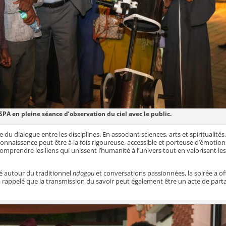
PA en pleine séance d’observation du ciel avec le public.
 dialogue entre les disciplines. En associant sciences, arts et spiritualités,
nnaissance peut être à la fois rigoureuse, accessible et porteuse d’émotion
prendre les liens qui unissent l’humanité à l’univers tout en valorisant le
é autour du traditionnel
ndogou
et conversations passionnées, la soirée a of
e a rappelé que la transmission du savoir peut également être un acte de part