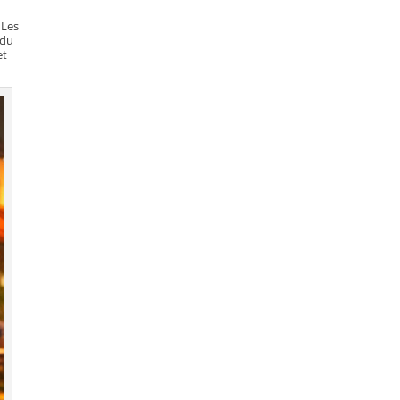
 Les
 du
et