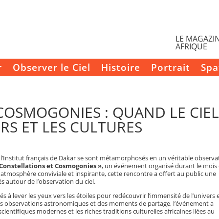
LE MAGAZIN
AFRIQUE
r
Observer le Ciel
Histoire
Portrait
Spa
COSMOGONIES : QUAND LE CIE
RS ET LES CULTURES
de l’Institut français de Dakar se sont métamorphosés en un véritable observa
 Constellations et Cosmogonies »
, un événement organisé durant le mois
tmosphère conviviale et inspirante, cette rencontre a offert au public une
és autour de l’observation du ciel.
és à lever les yeux vers les étoiles pour redécouvrir l’immensité de l’univers e
 des observations astronomiques et des moments de partage, l’événement a
ientifiques modernes et les riches traditions culturelles africaines liées au