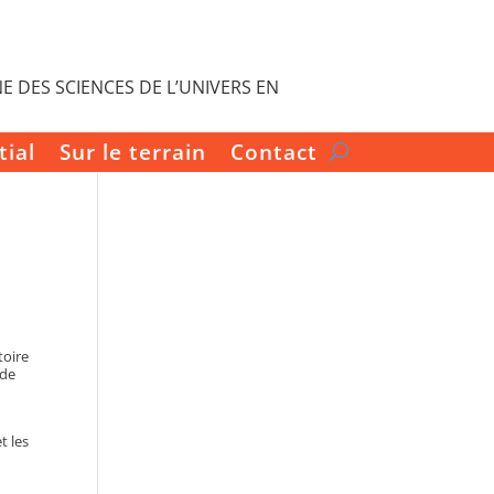
E DES SCIENCES DE L’UNIVERS EN
tial
Sur le terrain
Contact
L
toire
 de
t les