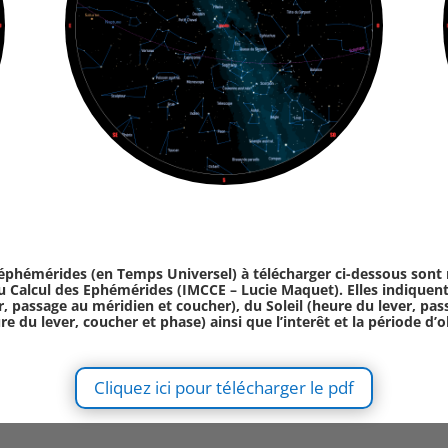
éphémérides (en Temps Universel) à télécharger ci-dessous sont r
u Calcul des Ephémérides (IMCCE – Lucie Maquet). Elles indiquen
r, passage au méridien et coucher), du Soleil (heure du lever, pa
re du lever, coucher et phase) ainsi que l’interêt et la période d’
Cliquez ici pour télécharger le pdf