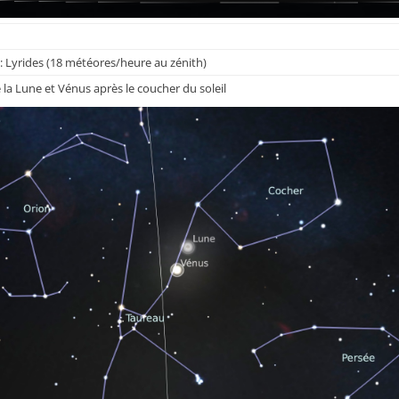
s : Lyrides (18 météores/heure au zénith)
a Lune et Vénus après le coucher du soleil