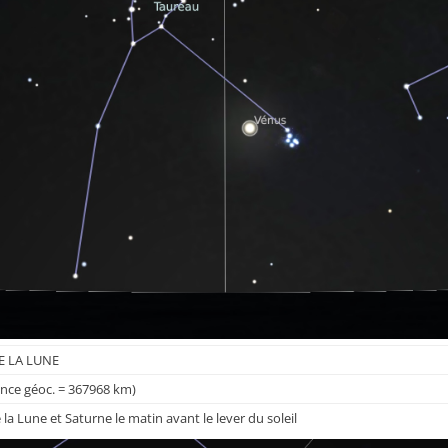
E LA LUNE
ance géoc. = 367968 km)
a Lune et Saturne le matin avant le lever du soleil