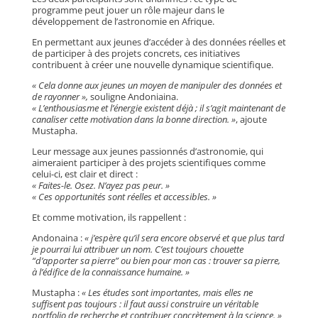
programme peut jouer un rôle majeur dans le
développement de l’astronomie en Afrique.
En permettant aux jeunes d’accéder à des données réelles et
de participer à des projets concrets, ces initiatives
contribuent à créer une nouvelle dynamique scientifique.
« Cela donne aux jeunes un moyen de manipuler des données et
de rayonner »,
souligne Andoniaina.
« L’enthousiasme et l’énergie existent déjà ; il s’agit maintenant de
canaliser cette motivation dans la bonne direction. »
, ajoute
Mustapha.
Leur message aux jeunes passionnés d’astronomie, qui
aimeraient participer à des projets scientifiques comme
celui-ci, est clair et direct :
« Faites-le. Osez. N’ayez pas peur. »
« Ces opportunités sont réelles et accessibles. »
Et comme motivation, ils rappellent :
Andonaina :
« j’espère qu’il sera encore observé et que plus tard
je pourrai lui attribuer un nom. C’est toujours chouette
“d’apporter sa pierre” ou bien pour mon cas : trouver sa pierre,
à l’édifice de la connaissance humaine. »
Mustapha :
« Les études sont importantes, mais elles ne
suffisent pas toujours : il faut aussi construire un véritable
portfolio de recherche et contribuer concrètement à la science. »